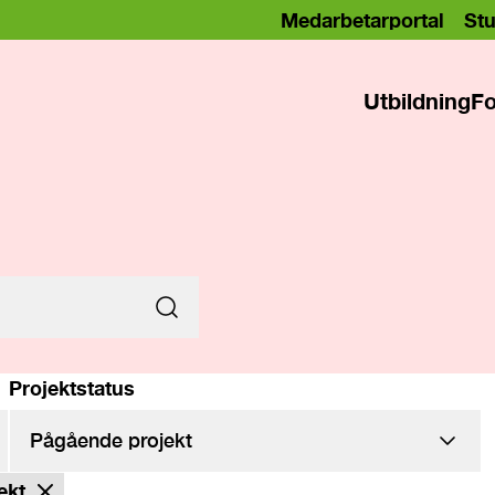
Medarbetarportal
Stu
Utbildning
Fo
Projektstatus
ekt