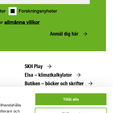
ter
Forskningsnyheter
er
allmänna villkor
Anmäl dig här
SKH Play
Elsa – klimatkalkylator
Butiken – böcker och skrifter
Beställ utbildningskatalog
Tillåt alla
illhandahålla
ifierare och