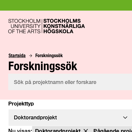
Startsida
Forskningssök
Forskningssök
Projekttyp
Nu visas:
Doktorandprojekt
Pågående proj