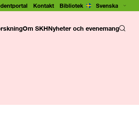
dentportal
Kontakt
Bibliotek
rskning
Om SKH
Nyheter och evenemang