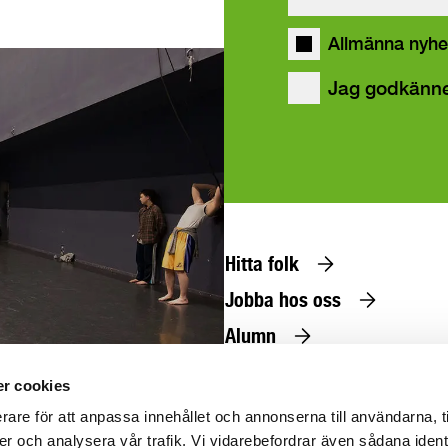
våra
Allmänna nyhe
Jag godkänn
Hitta folk
Jobba hos oss
Alumn
Press
r cookies
@uniarts.se
rare för att anpassa innehållet och annonserna till användarna, t
er och analysera vår trafik. Vi vidarebefordrar även sådana ident