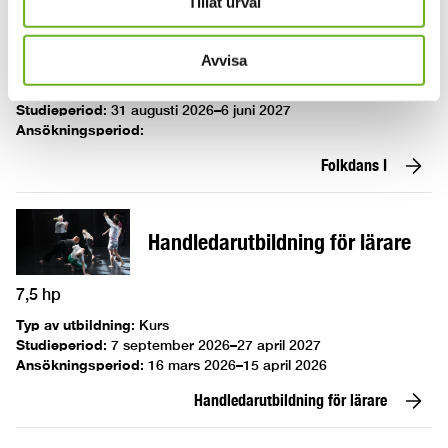
Tillåt urval
Folkdans I
15 hp
Avvisa
Typ av utbildning
:
Kurs
Studieperiod
:
31 augusti 2026–6 juni 2027
Ansökningsperiod
:
Folkdans I
Handledarutbildning för lärare
7,5 hp
Typ av utbildning
:
Kurs
Studieperiod
:
7 september 2026–27 april 2027
Ansökningsperiod
:
16 mars 2026–15 april 2026
Handledarutbildning för lärare