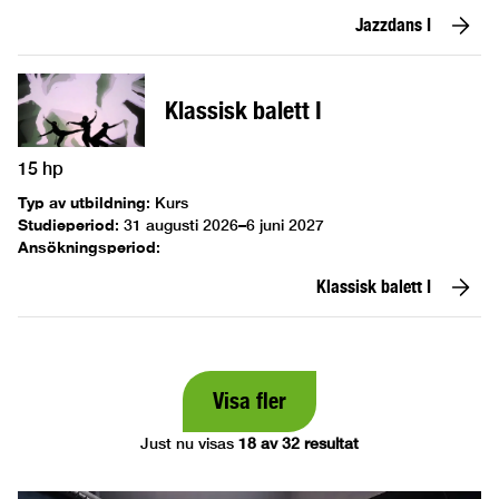
Jazzdans I
Klassisk balett I
15 hp
Typ av utbildning
:
Kurs
Studieperiod
:
31 augusti 2026–6 juni 2027
Ansökningsperiod
:
Klassisk balett I
Visa fler
Just nu visas
18 av 32 resultat