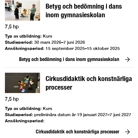
Betyg och bedömning i dans
inom gymnasieskolan
7,5 hp
Typ av utbildning
:
Kurs
Studieperiod
:
30 mars 2026–7 juni 2026
Ansökningsperiod
:
15 september 2025–15 oktober 2025
Betyg och bedömning i dans inom gymnasieskolan
Cirkusdidaktik och konstnärliga
processer
7,5 hp
Typ av utbildning
:
Kurs
Studieperiod
:
preliminära datum är 19 januari 2027–7 juni 2027
Ansökningsperiod
:
Cirkusdidaktik och konstnärliga processer