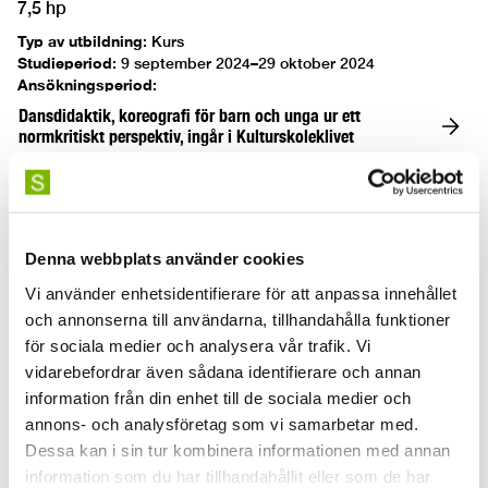
7,5 hp
Typ av utbildning
:
Kurs
Studieperiod
:
9 september 2024–29 oktober 2024
Ansökningsperiod
:
Dansdidaktik, koreografi för barn och unga ur ett
normkritiskt perspektiv, ingår i Kulturskoleklivet
Dansvetenskap 1
Denna webbplats använder cookies
7,5 hp
Vi använder enhetsidentifierare för att anpassa innehållet
Typ av utbildning
:
Kurs
och annonserna till användarna, tillhandahålla funktioner
Studieperiod
:
18 mars 2024–2 juni 2024
Ansökningsperiod
:
15 september 2023–16 oktober 2023
för sociala medier och analysera vår trafik. Vi
vidarebefordrar även sådana identifierare och annan
Dansvetenskap 1
information från din enhet till de sociala medier och
annons- och analysföretag som vi samarbetar med.
Didaktik i mimgestaltning och
Dessa kan i sin tur kombinera informationen med annan
information som du har tillhandahållit eller som de har
konstnärliga processer