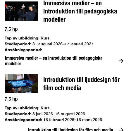
Immersiva medier – en
introduktion till pedagogiska
modeller
7,5 hp
Typ av utbildning
:
Kurs
Studieperiod
:
31 augusti 2026–17 januari 2027
Ansökningsperiod
:
Immersiva medier – en introduktion till pedagogiska
modeller
Introduktion till ljuddesign för
film och media
7,5 hp
Typ av utbildning
:
Kurs
Studieperiod
:
8 juni 2026–16 augusti 2026
Ansökningsperiod
:
16 februari 2026–16 mars 2026
Introduktion till ljuddesign för film och media