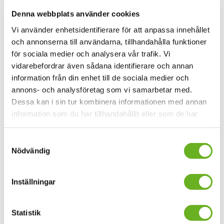
Lördag 1 oktober kl. 12.30
Denna webbplats använder cookies
Måndag 3 oktober kl. 14.00
Vi använder enhetsidentifierare för att anpassa innehållet
och annonserna till användarna, tillhandahålla funktioner
Tisdag 4 oktober kl. 15.30
för sociala medier och analysera vår trafik. Vi
Torsdag 6 oktober kl. 17.00
vidarebefordrar även sådana identifierare och annan
Fredag 7 oktober kl. 18.30
information från din enhet till de sociala medier och
annons- och analysföretag som vi samarbetar med.
Lördag 8 oktober kl. 12.30
Dessa kan i sin tur kombinera informationen med annan
information som du har tillhandahållit eller som de har
Var?
samlat in när du har använt deras tjänster.
Stockholms konstnärliga högskola (SKH), Studio 3
Samtyckesval
Valhallavägen 189 Stockholm
Nödvändig
Kontakt Tindra Monsen
Inställningar
Departure-festivalen
Statistik