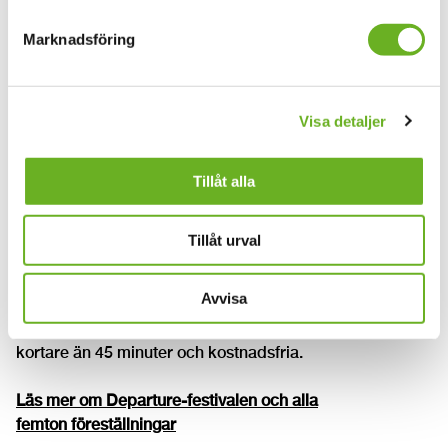
Marknadsföring
Visa detaljer
Tillåt alla
Departure är en festival med föreställningar du inte
Tillåt urval
visste fanns, av och med studenterna som går sista året
på kandidatprogrammet Skådespeleri. De ger dig
Avvisa
femton färska pjäser. Alla spelar varje dag och du väljer
själv vilken eller vilka du vill se. Föreställningarna är
kortare än 45 minuter och kostnadsfria.
Läs mer om Departure-festivalen och alla
femton föreställningar