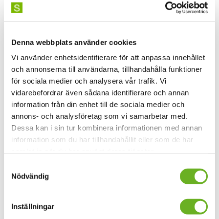
Seminarieserien samlar konstnärer, forskare, forskare
och arrangörer från Sydafrika, Mexiko, USA, Iran,
Jamaica, Puerto Rico, Botswana, Peru och Sverige, för
att dela Black Studys tvärvetenskapliga, estetiska och
Denna webbplats använder cookies
transkulturella karaktär.
Vi använder enhetsidentifierare för att anpassa innehållet
och annonserna till användarna, tillhandahålla funktioner
Läs mer på den engelska webben
för sociala medier och analysera vår trafik. Vi
vidarebefordrar även sådana identifierare och annan
information från din enhet till de sociala medier och
annons- och analysföretag som vi samarbetar med.
Dessa kan i sin tur kombinera informationen med annan
Information
information som du har tillhandahållit eller som de har
samlat in när du har använt deras tjänster.
Passerade datum
Samtyckesval
2024
onsdag 23 okt, 13.00-16.00
Nödvändig
Pris:
Fritt inträde, men boka din plats
Plats:
Filmhuset, Borgvägen 1, 115 53 Stockholm
Inställningar