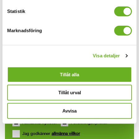
Övrigt:
Språk: English
Statistik
Boka biljett
Marknadsföring
Anmäl dig till våra
Visa detaljer
nyhetsbrev
Tillåt alla
Tillåt urval
Din mejladress
Avvisa
Allmänna nyheter
Forskningsnyheter
Jag godkänner
allmänna villkor