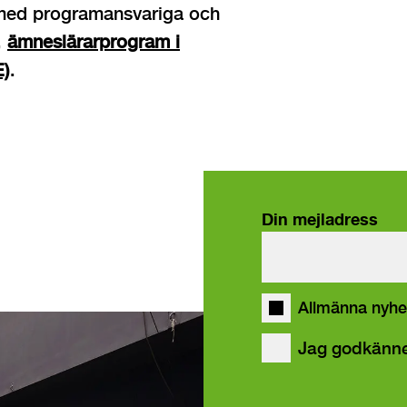
med programansvariga och
,
ämneslärarprogram i
E)
.
Din mejladress
våra
Allmänna nyhe
Jag godkänn