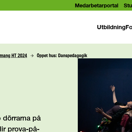
Medarbetarportal
Stu
Utbildning
Fo
emang HT 2024
Öppet hus: Danspedagogik
 dörrarna på
lir prova-på-