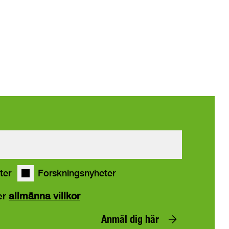
ter
Forskningsnyheter
er
allmänna villkor
Anmäl dig här