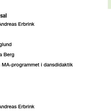
sal
Andreas Erbrink
glund
a Berg
ån MA-programmet i dansdidaktik
Andreas Erbrink