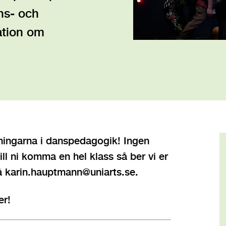
ns- och
ation om
dningarna i danspedagogik! Ingen
ll ni komma en hel klass så ber vi er
 karin.hauptmann@uniarts.se.
er!