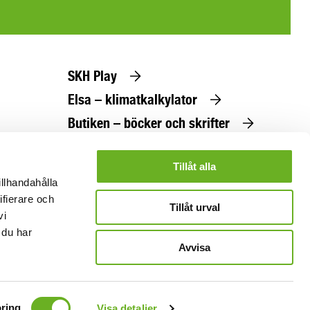
SKH Play
Elsa – klimatkalkylator
Butiken – böcker och skrifter
Beställ utbildningskatalog
Tillåt alla
illhandahålla
ifierare och
Tillåt urval
vi
 du har
Avvisa
ring
Visa detaljer