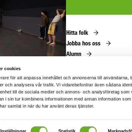
Hitta folk
Jobba hos oss
Alumn
Press
r cookies
@uniarts.se
rare för att anpassa innehållet och annonserna till användarna, t
er och analysera vår trafik. Vi vidarebefordrar även sådana ident
 enhet till de sociala medier och annons- och analysföretag som 
 i sin tur kombinera informationen med annan information som
e har samlat in när du har använt deras tjänster.
Om tillgänglighet
Om personuppgifter
Visselblåsning
Inställningar
Statistik
Marknadsfö