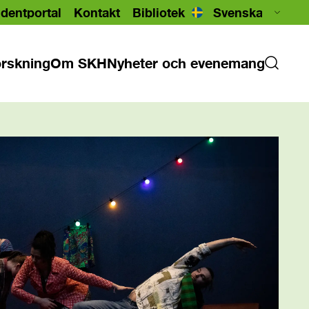
dentportal
Kontakt
Bibliotek
rskning
Om SKH
Nyheter och evenemang