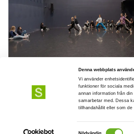
Telefon växel: 08-49 400 000
Allmän information:
info@uniarts.se
Utbildningsfrågor:
studieinfo@uniarts.se
Denna webbplats använde
Frågor om vår forskarutbildning:
phdpositions
Vi använder enhetsidentifie
funktioner för sociala medi
annan information från din
samarbetar med. Dessa kan
tillhandahållit eller som d
Samtyckesval
Nödvändig