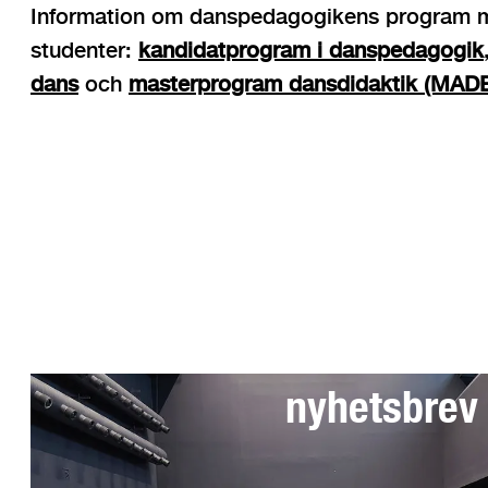
Information om danspedagogikens program 
studenter:
kandidatprogram i danspedagogik
dans
och
masterprogram dansdidaktik (MAD
Anmäl dig till 
nyhetsbrev