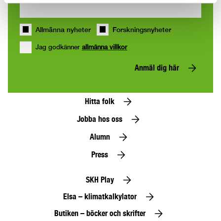
Allmänna nyheter
Forskningsnyheter
Jag godkänner
allmänna villkor
Anmäl dig här
Hitta folk
Jobba hos oss
Alumn
Press
SKH Play
Elsa – klimatkalkylator
Butiken – böcker och skrifter