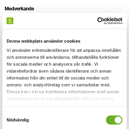
Medverkande
Opponent: Kajsa Dahlberg
Handledare: Sher Doruff
Artist: Nedine Kachornnamsong
Artist: Debora Elgeholm
Denna webbplats använder cookies
Kontakta
lina.persson@uniarts.se
för anmälan och mer
Vi använder enhetsidentifierare för att anpassa innehållet
information.
och annonserna till användarna, tillhandahålla funktioner
för sociala medier och analysera vår trafik. Vi
Lina Perssons doktorandprojekt
vidarebefordrar även sådana identifierare och annan
information från din enhet till de sociala medier och
annons- och analysföretag som vi samarbetar med.
Dessa kan i sin tur kombinera informationen med annan
information som du har tillhandahållit eller som de har
samlat in när du har använt deras tjänster.
Samtyckesval
Nödvändig