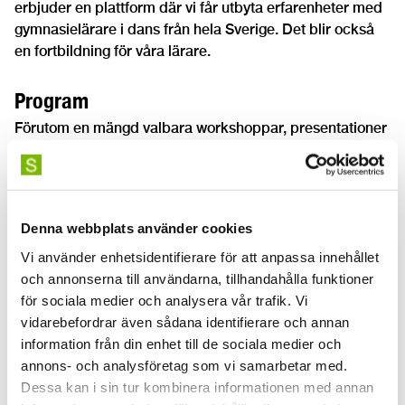
erbjuder en plattform där vi får utbyta erfarenheter med
gymnasielärare i dans från hela Sverige. Det blir också
en fortbildning för våra lärare.
Program
Förutom en mängd valbara workshoppar, presentationer
och diskussioner så deltar också skolverket samt
riksdagspolitiker i en paneldebatt om vilken roll och
betydelse estetiska ämnen har på gymnasiet.
Denna webbplats använder cookies
SKH bidrar med
Vi använder enhetsidentifierare för att anpassa innehållet
och annonserna till användarna, tillhandahålla funktioner
Praktisk workshop med lektor i jazzdans
Katarina
för sociala medier och analysera vår trafik. Vi
Lundmark
vidarebefordrar även sådana identifierare och annan
Presentation av ett tvärvetenskapligt och
information från din enhet till de sociala medier och
praktiknära forskningsprojekt, av ämneschef och
annons- och analysföretag som vi samarbetar med.
lektor i danspedagogik
Ninnie Andersson
,
Dessa kan i sin tur kombinera informationen med annan
tillsammans med KMH och Konstfack.