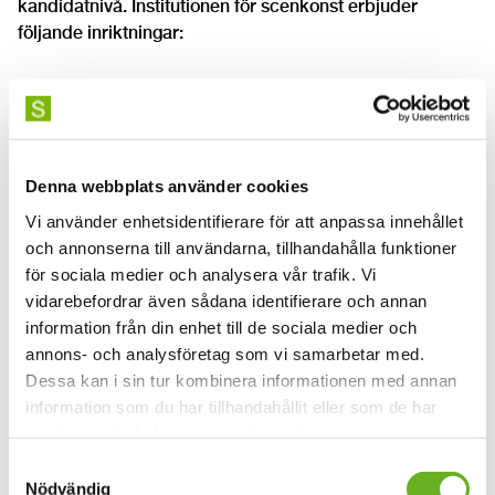
kandidatnivå. Institutionen för scenkonst erbjuder
följande inriktningar:
Dramatik/dramaturgi
Kostymdesign
Ljuddesign
Denna webbplats använder cookies
Ljusdesign
Vi använder enhetsidentifierare för att anpassa innehållet
Mask- och perukdesign
och annonserna till användarna, tillhandahålla funktioner
Produktionsteknisk samordning
för sociala medier och analysera vår trafik. Vi
Scenkonstproducent
vidarebefordrar även sådana identifierare och annan
information från din enhet till de sociala medier och
Scenografi
annons- och analysföretag som vi samarbetar med.
Teaterregi
Dessa kan i sin tur kombinera informationen med annan
information som du har tillhandahållit eller som de har
Här kan du läsa mer om Scenex22
.
samlat in när du har använt deras tjänster.
Samtyckesval
Nödvändig