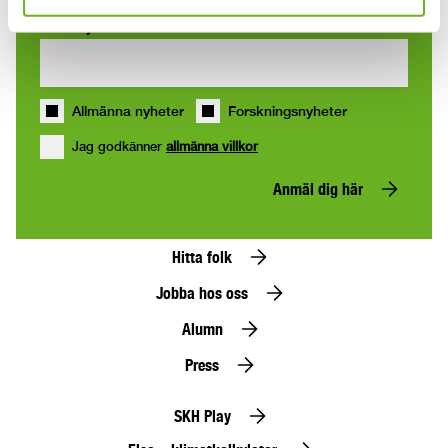
Din mejladress
Allmänna nyheter
Forskningsnyheter
Jag godkänner
allmänna villkor
Anmäl dig här
Hitta folk
Jobba hos oss
Alumn
Press
SKH Play