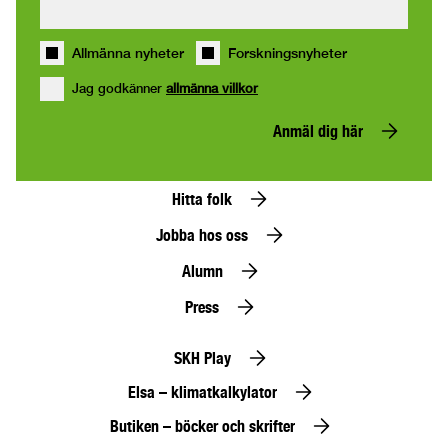
Allmänna nyheter
Forskningsnyheter
Jag godkänner
allmänna villkor
Anmäl dig här
Hitta folk
Jobba hos oss
Alumn
Press
SKH Play
Elsa – klimatkalkylator
Butiken – böcker och skrifter