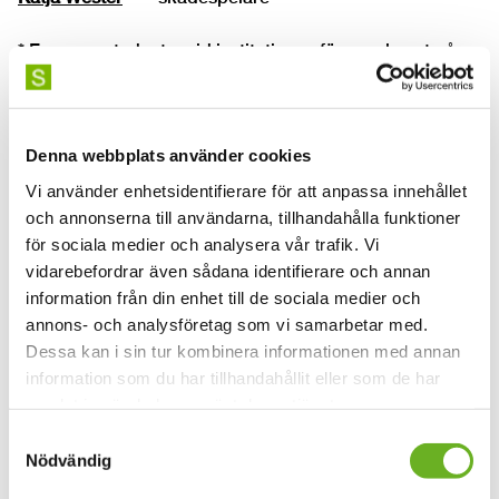
* Examensstudenter vid institutionen för scenkonst på
SKH.
** Ljusdesignstudent år 1 vid institutionen för scenkonst
på SKH.
Denna webbplats använder cookies
*** Examensstudenter från kandidatprogrammet i
mimskådespeleri på SKH.
Vi använder enhetsidentifierare för att anpassa innehållet
och annonserna till användarna, tillhandahålla funktioner
för sociala medier och analysera vår trafik. Vi
Scenex22
består av alla examensarbeten som SKH:s
vidarebefordrar även sådana identifierare och annan
scenkonststudenter gör under sin sista termin på
information från din enhet till de sociala medier och
kandidatnivå. Institutionen för scenkonst erbjuder
annons- och analysföretag som vi samarbetar med.
följande inriktningar:
Dessa kan i sin tur kombinera informationen med annan
information som du har tillhandahållit eller som de har
Dramatik/dramaturgi
samlat in när du har använt deras tjänster.
Kostymdesign
Samtyckesval
Ljuddesign
Nödvändig
Ljusdesign