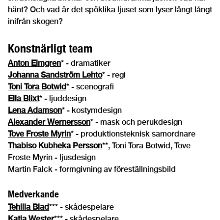
hänt? Och vad är det spöklika ljuset som lyser långt långt
inifrån skogen?
Konstnärligt team
Anton Elmgren
* - dramatiker
Johanna Sandström Lehto
* - regi
Toni Tora Botwid
* - scenografi
Ella Blixt
* - ljuddesign
Lena Adamson
* - kostymdesign
Alexander Wernersson
* - mask och perukdesign
Tove Froste Myrin
* - produktionsteknisk samordnare
Thabiso Kubheka Persson
**, Toni Tora Botwid, Tove
Froste Myrin - ljusdesign
Martin Falck - formgivning av föreställningsbild
Medverkande
Tehilla Blad
*** - skådespelare
Katja Wester
*** - skådespelare