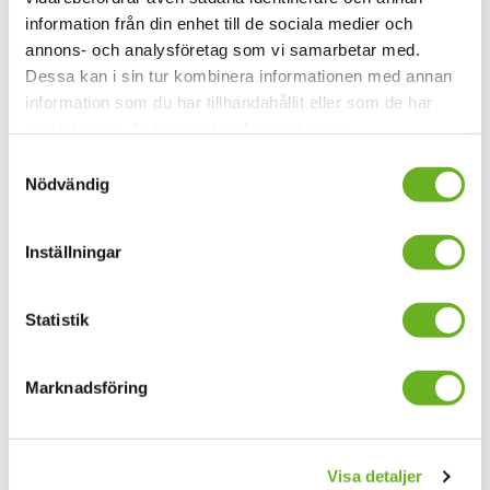
information från din enhet till de sociala medier och
Passerade datum
annons- och analysföretag som vi samarbetar med.
Dessa kan i sin tur kombinera informationen med annan
2023
fredag 24 mars, 17.30-20.30
information som du har tillhandahållit eller som de har
Pris:
Fri entré!
samlat in när du har använt deras tjänster.
Plats:
Årsta Folkets Hus
Samtyckesval
Nödvändig
Inställningar
Anmäl dig till våra
nyhetsbrev
Statistik
Marknadsföring
Din mejladress
Visa detaljer