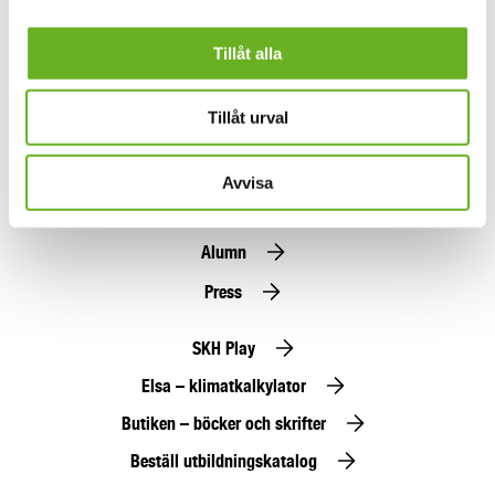
Allmänna nyheter
Forskningsnyheter
Jag godkänner
allmänna villkor
Tillåt alla
Anmäl dig här
Tillåt urval
Hitta folk
Avvisa
Jobba hos oss
Alumn
Press
SKH Play
Elsa – klimatkalkylator
Butiken – böcker och skrifter
Beställ utbildningskatalog