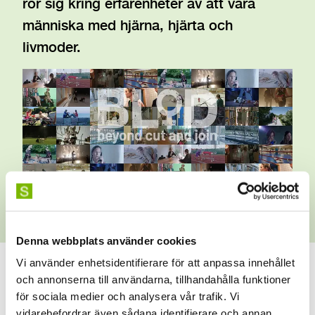
rör sig kring erfarenheter av att vara
människa med hjärna, hjärta och
livmoder.
Denna webbplats använder cookies
Vi använder enhetsidentifierare för att anpassa innehållet
och annonserna till användarna, tillhandahålla funktioner
för sociala medier och analysera vår trafik. Vi
Information
vidarebefordrar även sådana identifierare och annan