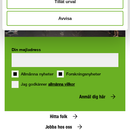
Tillåt urval
Anmäl dig till våra
Avvisa
nyhetsbrev
Din mejladress
Allmänna nyheter
Forskningsnyheter
Jag godkänner
allmänna villkor
Anmäl dig här
Hitta folk
Jobba hos oss