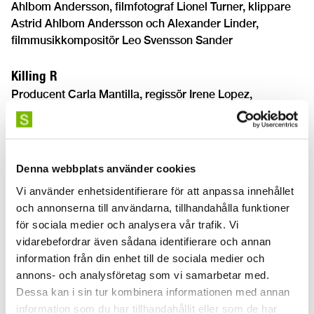
Ahlbom Andersson, filmfotograf Lionel Turner, klippare
Astrid Ahlbom Andersson och Alexander Linder,
filmmusikkompositör Leo Svensson Sander
Killing R
Producent Carla Mantilla, regissör Irene Lopez,
manusförfattare Mattias Lindblad Antilla, klippare
Dewen Myrza, ljuddesign och mix Petar Mrdjen och
Jacob Felixson, produktionsdesign Felix Augustin
Greisinger, filmmusikkompositör Erasmus John Talbot
Denna webbplats använder cookies
Vi använder enhetsidentifierare för att anpassa innehållet
Jag har ett ansikte för att bli älskad
och annonserna till användarna, tillhandahålla funktioner
Producent Brynhildur Þórarinsdóttir,
för sociala medier och analysera vår trafik. Vi
dokumentärregissör Angelica Ruffier, filmfotograf Simon
vidarebefordrar även sådana identifierare och annan
Averin Markström och Gustav Ågestrand, klippare Anna
information från din enhet till de sociala medier och
Eborn, filmmusikkompositör Leo Svensson Sander
annons- och analysföretag som vi samarbetar med.
Dessa kan i sin tur kombinera informationen med annan
Avståndet till månen
information som du har tillhandahållit eller som de har