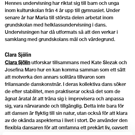
Hennes undervisning har riktat sig till barn och unga
inom kulturskolan från 4 år upp till gymnasiet. Under
senare år har Maria till största delen arbetat inom
grundskolan med helklassundervisning i dans.
Undervisningen har då utformats så att den verkar i
samklang med grundskolans mål och värdegrund.
Clara Sjölin
Clara Sjölin
utforskar tillsammans med Kate Slezak och
Josefina Maro hur en kan komma samman som ett sätt
att motverka den annars solitära tillvaron som
frilansande danskonstnär. I deras kollektiva dans söker
de efter stabilitet, men praktiserar också det som de
ägnat åratal åt att träna sig i: improvisera och anpassa
sig, vara närvarande och tillgänglig. Detta inte bara för
att dansen är flyktig till sin natur, utan också för att klara
av de okända aspekterna i livet i stort. De använder den
flexibla dansaren för att omfamna ett prekärt liv, oavsett
om det är en anpassning till aktuella liberala trender eller