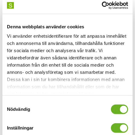
ett försök att leva i samklang med den ständigt
föränderliga världen.
Denna webbplats använder cookies
Clara är danskonstnär verksam i Leipzig, Tyskland.
Hennes återkommande koreografiska intressen
Vi använder enhetsidentifierare för att anpassa innehållet
utforskar social samhörighet, iscensättandet av
och annonserna till användarna, tillhandahålla funktioner
historiska händelser och frigörelse som en kollektiv och
för sociala medier och analysera vår trafik. Vi
individuell manifestation.
vidarebefordrar även sådana identifierare och annan
information från din enhet till de sociala medier och
annons- och analysföretag som vi samarbetar med.
Madeleine Karlsson
Dessa kan i sin tur kombinera informationen med annan
Madeleine Karlssons
forskning lyfter fram och
information som du har tillhandahållit eller som de har
ifrågasätter normer och synsätt på åldrande och mognad
samlat in när du har använt deras tjänster.
som professionell dansare. Forskningen belyser hur
konstnärliga praktiker kan medverka i att artikulera en
Samtyckesval
Nödvändig
ålderskritisk position och diskutera de normer och
värderingar i samhället som är styrande i relation till
ålder och åldrande som dansare. Med utgångspunkt i
Inställningar
autobiografi och improvisation synliggörs dansares