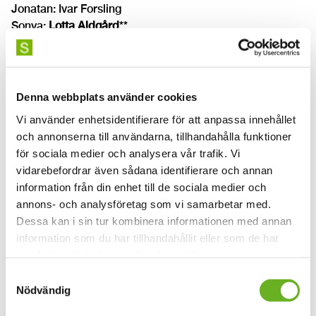
Jonatan: Ivar Forsling
Sonya:
Lotta Aldgård
**
Barnet: Vincent Olsson
Den Gamle: Bertil Olsson
* Extern formgivare
Denna webbplats använder cookies
** Alumn från skådespeleri på SKH
Vi använder enhetsidentifierare för att anpassa innehållet
och annonserna till användarna, tillhandahålla funktioner
Scenex24 består av alla examensarbeten som SKH:s
för sociala medier och analysera vår trafik. Vi
scenkonststudenter gör under sin sista termin på
vidarebefordrar även sådana identifierare och annan
kandidatnivå. På SKH erbjuds följande inriktningar inom
information från din enhet till de sociala medier och
scenkonst:
annons- och analysföretag som vi samarbetar med.
Dessa kan i sin tur kombinera informationen med annan
Dramatik/dramaturgi
information som du har tillhandahållit eller som de har
Kostymdesign
samlat in när du har använt deras tjänster.
Ljuddesign
Samtyckesval
Ljusdesign
Nödvändig
Mask- och perukdesign