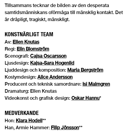
Tillsammans tecknar de bilden av den desperata
samtidsmänniskans oförmåga till mänsklig kontakt. Det
är dråpligt, tragiskt, mänskligt.
KONSTNÄRLIGT TEAM
Av:
Ellen Knutas
Regi:
Elin Blomström
Scenografi:
Cajsa Oscarsson
Ljusdesign:
Kajsa-Sara Hogenlid
Ljuddesign och komposition:
Maria Bergström
Kostymdesign:
Alice Andersson
Producent och teknisk samordnare:
Isi Malmgren
Dramaturg: Ellen Knutas
Videokonst och grafisk design:
Oskar Hannu
*
MEDVERKANDE
Hon:
Klara Hodell
**
Han, Armie Hammer:
Filip Jönsson
**