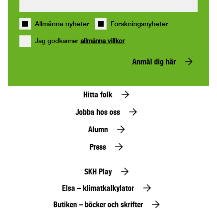
Allmänna nyheter
Forskningsnyheter
Jag godkänner
allmänna villkor
Anmäl dig här
Hitta folk
Jobba hos oss
Alumn
Press
SKH Play
Elsa – klimatkalkylator
Butiken – böcker och skrifter