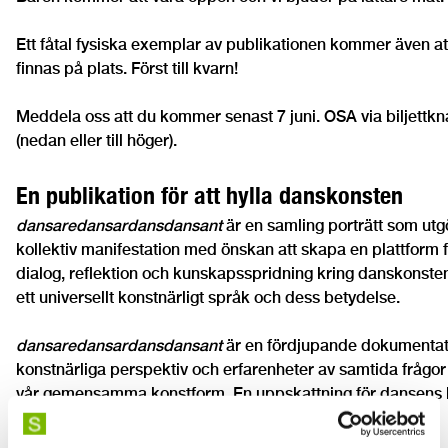
Ett fåtal fysiska exemplar av publikationen kommer även at
finnas på plats. Först till kvarn!
Meddela oss att du kommer senast 7 juni. OSA via biljettk
(nedan eller till höger).
En publikation för att hylla danskonsten
dansaredansardansdansant
är en samling porträtt som utg
kollektiv manifestation med önskan att skapa en plattform 
dialog, reflektion och kunskapsspridning kring danskonst
ett universellt konstnärligt språk och dess betydelse.
dansaredansardansdansant
är en fördjupande dokumentat
konstnärliga perspektiv och erfarenheter av samtida frågo
vår gemensamma konstform. En uppskattning för dansens k
vårt nutida samhälle.