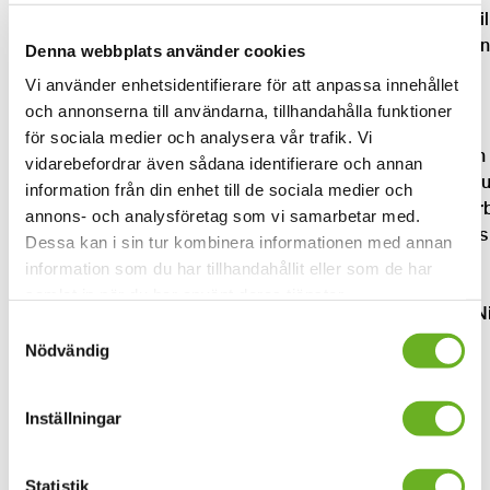
SKH Dans står som ansvariga utgivare och initiativtagare til
publikationen tillsammans med MDT Moderna Dansteatern
Denna webbplats använder cookies
Cullberg/Riksteatern och Danscentrum Stockholm.
Vi använder enhetsidentifierare för att anpassa innehållet
och annonserna till användarna, tillhandahålla funktioner
Medverkande konstnärer
för sociala medier och analysera vår trafik. Vi
Anna Vnuk, Bambam Frost och Lydia Diakité, Carina Reich
vidarebefordrar även sådana identifierare och annan
Bogdan Szyber, Cristina Caprioli, Daniel Staaf, Maria Naidu
information från din enhet till de sociala medier och
Mohanned Hawaz, Nassim Meki, Niki Tsappos, Ola Stinner
annons- och analysföretag som vi samarbetar med.
Rani Nair, Satoshi Kudo, Sofia Castro, Sebastian Lingserius
Dessa kan i sin tur kombinera informationen med annan
Nefeli Oikonomou, samt kollektivet Nya Rörelsen.
information som du har tillhandahållit eller som de har
samlat in när du har använt deras tjänster.
För mer information och förfrågningar, vänligen kontakta: N
Samtyckesval
Josef och Paloma Madrid, Chefredaktörer. E-post:
Nödvändig
dansantologi2024@gmail.com
Inställningar
Credits
Chefredaktörer:
Ninos Josef och Paloma Madrid
Samordning:
Angelica Piñeros
Statistik