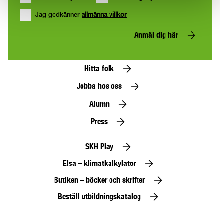
Jag godkänner
allmänna villkor
Anmäl dig här
Hitta folk
Jobba hos oss
Alumn
Press
SKH Play
Elsa – klimatkalkylator
Butiken – böcker och skrifter
Beställ utbildningskatalog