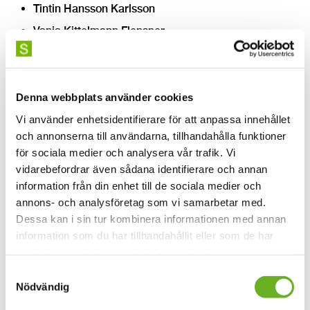
Tintin Hansson Karlsson
Vanja Kittelmann Flensner
Vendela Helldorff.
Konstnärligt team
Denna webbplats använder cookies
Av
Paula Stenström Öhman
Vi använder enhetsidentifierare för att anpassa innehållet
Förlag
Colombine Teaterförlag
och annonserna till användarna, tillhandahålla funktioner
Regi
Pontus Plænge
för sociala medier och analysera vår trafik. Vi
Scenografi och kostym
Anna Sigurdsdotter
vidarebefordrar även sådana identifierare och annan
Mask
Annika Öhlund
information från din enhet till de sociala medier och
Ljus
Mikael Söderstjerna
annons- och analysföretag som vi samarbetar med.
Tekniker (ljud, ljus, rekvisita)
Christian Lidman
Dessa kan i sin tur kombinera informationen med annan
Röst och tal
Anita Heikkilä Einarsson
information som du har tillhandahållit eller som de har
Sång
Viktoria Johansson
samlat in när du har använt deras tjänster.
Rörelse och dans
Jenny Öhlund
Samtyckesval
Fotograf
Magnus Stenberg, Staffan Westerlund
Nödvändig
Affisch-illustration
Amanda Oskarsson Mäki