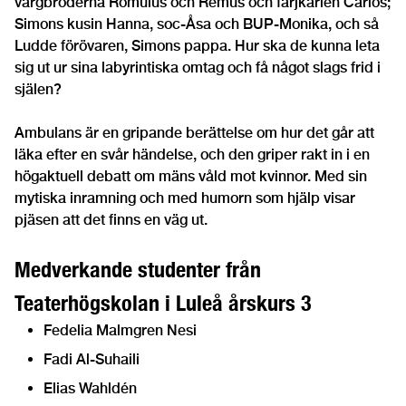
vargbröderna Romulus och Remus och färjkarlen Carlos;
Simons kusin Hanna, soc-Åsa och BUP-Monika, och så
Ludde förövaren, Simons pappa. Hur ska de kunna leta
sig ut ur sina labyrintiska omtag och få något slags frid i
själen?
Ambulans är en gripande berättelse om hur det går att
läka efter en svår händelse, och den griper rakt in i en
högaktuell debatt om mäns våld mot kvinnor. Med sin
mytiska inramning och med humorn som hjälp visar
pjäsen att det finns en väg ut.
Medverkande studenter från
Teaterhögskolan i Luleå årskurs 3
Fedelia Malmgren Nesi
Fadi Al-Suhaili
Elias Wahldén