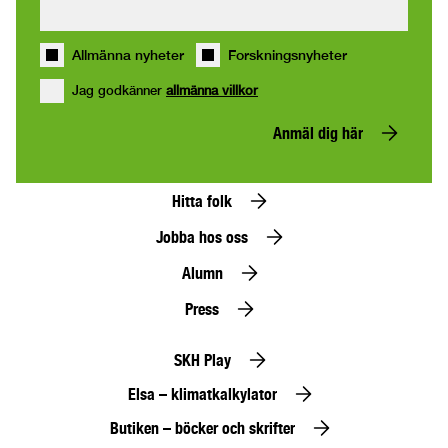
Allmänna nyheter
Forskningsnyheter
Jag godkänner
allmänna villkor
Anmäl dig här
Hitta folk
Jobba hos oss
Alumn
Press
SKH Play
Elsa – klimatkalkylator
Butiken – böcker och skrifter