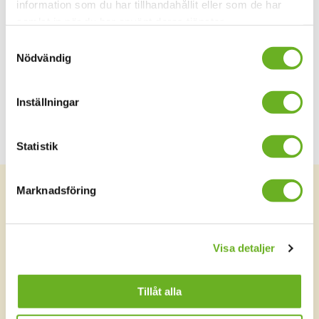
information som du har tillhandahållit eller som de har
2024
onsdag 13 mars, 18.00-19.30
samlat in när du har använt deras tjänster.
Plats:
SKH Teknikringen 35 Hugoteatern
Samtyckesval
Tunnelbana: Tekniska Högskolan
Nödvändig
Övrigt:
Presentationerna hålls på engelska.
Inställningar
Boka biljett
Statistik
Marknadsföring
Visa detaljer
Tillåt alla