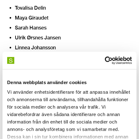
Tovalisa Delin
Maya Giraudet
Sarah Hanses
Ulrik Ørsnes Jansen
Linnea Johansson
Inka Keränen
Anni Koivusalo
Zofia Krzyszycha
Denna webbplats använder cookies
Riikka Lyra
Vi använder enhetsidentifierare för att anpassa innehållet
Mira Buus Rasmussen
och annonserna till användarna, tillhandahålla funktioner
Natalia Perea Santana
för sociala medier och analysera vår trafik. Vi
vidarebefordrar även sådana identifierare och annan
Saga Ivéus Wenglert
information från din enhet till de sociala medier och
Natalia Higuita Velasquez
annons- och analysföretag som vi samarbetar med.
Dessa kan i sin tur kombinera informationen med annan