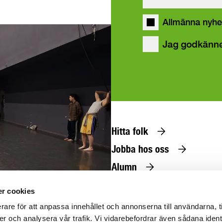
våra
Allmänna nyhe
Jag godkänn
Hitta folk
Jobba hos oss
Alumn
Press
r cookies
@uniarts.se
rare för att anpassa innehållet och annonserna till användarna, t
er och analysera vår trafik. Vi vidarebefordrar även sådana ident