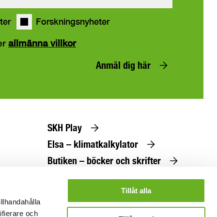
ter
Forskningsnyheter
er
allmänna villkor
Anmäl dig här
SKH Play
Elsa – klimatkalkylator
Butiken – böcker och skrifter
Beställ utbildningskatalog
Tillåt alla
illhandahålla
ifierare och