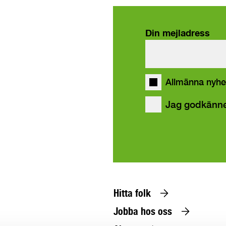
Din mejladress
våra
Allmänna nyhe
Jag godkänn
Hitta folk
Jobba hos oss