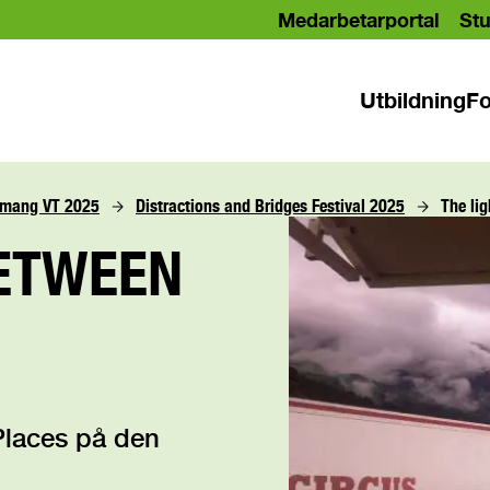
Medarbetarportal
Stu
Utbildning
Fo
mang VT 2025
Distractions and Bridges Festival 2025
The li
BETWEEN
Places på den