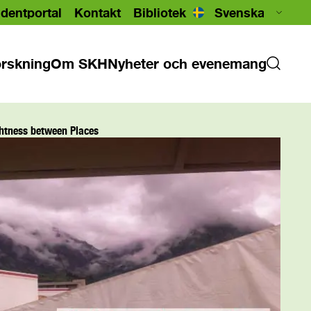
dentportal
Kontakt
Bibliotek
rskning
Om SKH
Nyheter och evenemang
ghtness between Places