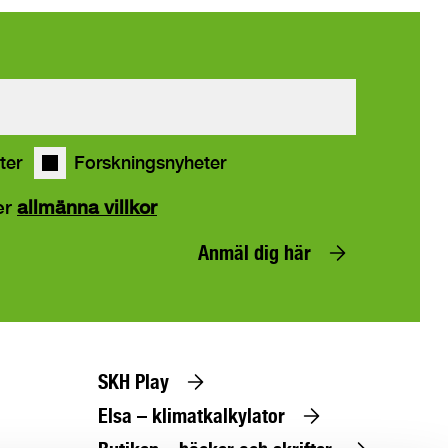
ter
Forskningsnyheter
er
allmänna villkor
Anmäl dig här
SKH Play
Elsa – klimatkalkylator