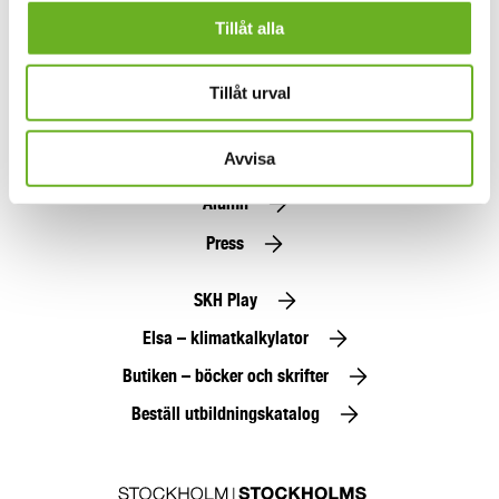
Jag godkänner
allmänna villkor
Tillåt alla
Anmäl dig här
Tillåt urval
Hitta folk
Avvisa
Jobba hos oss
Alumn
Press
SKH Play
Elsa – klimatkalkylator
Butiken – böcker och skrifter
Beställ utbildningskatalog