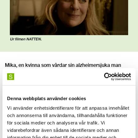
Ur filmen NATTEN.
Mika, en kvinna som vårdar sin alzheimersjuka man
Anders, navigerar sin egen ensamhet och behov av
närhet. När Ossian, en man som arbetar inom
hemtjänsten, kliver in i deras liv, väcks något i Mika – en
påminnelse om hennes egen vitalitet och lust, men också
Denna webbplats använder cookies
en obekväm sanning om hennes situation.
Vi använder enhetsidentifierare för att anpassa innehållet
och annonserna till användarna, tillhandahålla funktioner
Team
för sociala medier och analysera vår trafik. Vi
Joel Georgsson
: Regi
vidarebefordrar även sådana identifierare och annan
Sissela Nelander
: Manus
information från din enhet till de sociala medier och