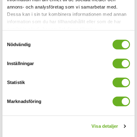
Gustav Ahnelöv
: Producent
annons- och analysföretag som vi samarbetar med.
Kevin Orellana Jansson
: Filmfoto
Dessa kan i sin tur kombinera informationen med annan
Trixie Edlund Falkenborg:
Produktionsdesign
information som du har tillhandahållit eller som de har
Edwin Dickson
: Filmljud och mix
samlat in när du har använt deras tjänster.
Erasmus John Talbot
: Kompositör
Samtyckesval
Nödvändig
Anmäl dig till våra
Inställningar
nyhetsbrev
Statistik
Din mejladress
Marknadsföring
Allmänna nyheter
Forskningsnyheter
Visa detaljer