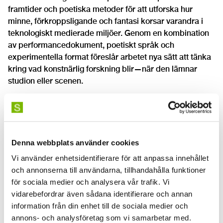
framtider och poetiska metoder för att utforska hur
minne, förkroppsligande och fantasi korsar varandra i
teknologiskt medierade miljöer. Genom en kombination
av performancedokument, poetiskt språk och
experimentella format föreslår arbetet nya sätt att tänka
kring vad konstnärlig forskning blir—när den lämnar
studion eller scenen.
🎧 Du är också inbjuden att ta del av ljudguiden till
forskningen, ett konstverk med titeln "Poem Johnson
Brain Emulation", ett utforskande gränssnitt till
forskningens konceptuella landskap, som erbjuder ett
Denna webbplats använder cookies
lager-på-lager-baserat och röstlett möte med dess
Vi använder enhetsidentifierare för att anpassa innehållet
spekulativa och arkivbaserade dimensioner.
och annonserna till användarna, tillhandahålla funktioner
Ljudguiden
för sociala medier och analysera vår trafik. Vi
vidarebefordrar även sådana identifierare och annan
Seminariet är endast internt, men här nedan hittar du
information från din enhet till de sociala medier och
mer information om Marcs forskning.
annons- och analysföretag som vi samarbetar med.