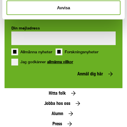
nyhetsbrev
Avvisa
Din mejladress
Allmänna nyheter
Forskningsnyheter
Jag godkänner
allmänna villkor
Anmäl dig här
Hitta folk
Jobba hos oss
Alumn
Press