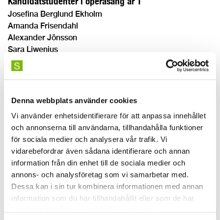
Kandidatstudenter i operasång år 1
Josefina Berglund Ekholm
Amanda Frisendahl
Alexander Jönsson
Sara Liwenius
Isabella Rubin
Alice Sjölin
Jim Änglykke
Denna webbplats använder cookies
Team
Vi använder enhetsidentifierare för att anpassa innehållet
Regi och scenbild
: Patrik Sörling
och annonserna till användarna, tillhandahålla funktioner
Musikalisk instudering
: Martin Hellström och Jaroslaw
för sociala medier och analysera vår trafik. Vi
Kaliski
vidarebefordrar även sådana identifierare och annan
Sånglärare
: Fredrik Zetterström, Emma Lyrén Fernandez
information från din enhet till de sociala medier och
och Barbro Marklund
annons- och analysföretag som vi samarbetar med.
Kostym
: Mats Lindberg
Dessa kan i sin tur kombinera informationen med annan
Maskdesign
: Cais-Marie Björnlod
information som du har tillhandahållit eller som de har
Ljus
: Jimmy Svensson
samlat in när du har använt deras tjänster.