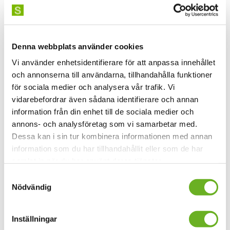
(MADE)
Masterprogrammet i dansdidaktik på SKH (MADE) är en
utbildning för dig som vill fördjupa dina kunskaper i och
Denna webbplats använder cookies
om danspraktik, didaktik och koreografi och hur man
Vi använder enhetsidentifierare för att anpassa innehållet
förmedlar kunskaper inom dessa områden.
och annonserna till användarna, tillhandahålla funktioner
Masterprogrammet dansdidaktik bjuder in erfarna
för sociala medier och analysera vår trafik. Vi
dansutövare att engagera sig på djupet inom valfri
vidarebefordrar även sådana identifierare och annan
dansgenre. Programmet riktar sig till yrkesverksamma
information från din enhet till de sociala medier och
inom området dansdidaktik och koreografi.
Läs mer!
annons- och analysföretag som vi samarbetar med.
Dessa kan i sin tur kombinera informationen med annan
information som du har tillhandahållit eller som de har
Information
samlat in när du har använt deras tjänster.
Samtyckesval
Passerade datum
Nödvändig
2025
torsdag 22 maj, 18.00-20.00
fredag 23 maj, 12.30-14.30
Inställningar