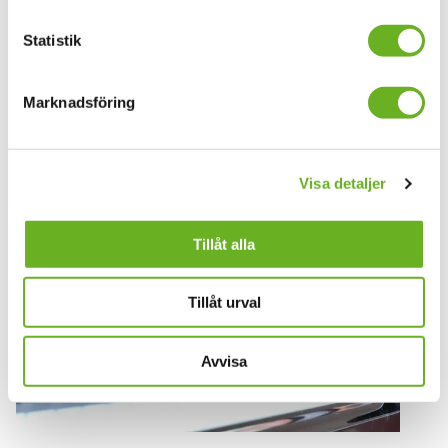
Pris:
Fri entré.
Statistik
Plats:
SKH Brinellvägen 58, Studio 16
Boka biljett
Marknadsföring
Tillgänglighet
Visa detaljer
Tillåt alla
Tillåt urval
Avvisa