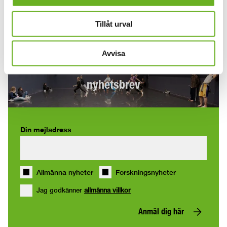
Plats:
Accelerator, Frescativägen 26A
Tillåt urval
Avvisa
Anmäl dig till våra
nyhetsbrev
Din mejladress
Allmänna nyheter
Forskningsnyheter
Jag godkänner
allmänna villkor
Anmäl dig här