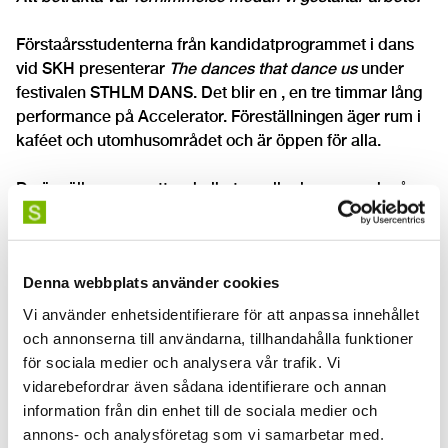
Förstaårsstudenterna från kandidatprogrammet i dans
vid SKH presenterar
The dances that dance us
under
festivalen STHLM DANS. Det blir en , en tre timmar lång
performance på Accelerator. Föreställningen äger rum i
kaféet och utomhusområdet och är öppen för alla.
Du är välkommen att se helheten, eller komma och gå
som du vill.
Läs mer om
The dances that dance us
här på STHLM
Denna webbplats använder cookies
DANS webbplats
.
Vi använder enhetsidentifierare för att anpassa innehållet
Om Accelerator
och annonserna till användarna, tillhandahålla funktioner
för sociala medier och analysera vår trafik. Vi
Accelerator är en konsthall där konst, vetenskap och
vidarebefordrar även sådana identifierare och annan
samhällsfrågor möts. Verksamheten är en del av
information från din enhet till de sociala medier och
Stockholms universitet, med uppdrag att aktivt
annons- och analysföretag som vi samarbetar med.
samverka med samhället. Accelerator producerar