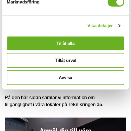
Marknadsföring
Visa detaljer
Tillåt alla
Tillåt urval
Avvisa
Tillgänglighet på Teknikringen 35
På den här sidan samlar vi information om
tillgänglighet i våra lokaler på Teknikringen 35.
Anmäl dig till våra