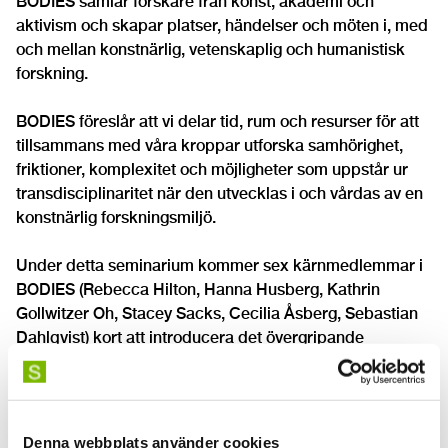
BODIES samlar forskare från konst, akademi och
aktivism och skapar platser, händelser och möten i, med
och mellan konstnärlig, vetenskaplig och humanistisk
forskning.
BODIES föreslår att vi delar tid, rum och resurser för att
tillsammans med våra kroppar utforska samhörighet,
friktioner, komplexitet och möjligheter som uppstår ur
transdisciplinaritet när den utvecklas i och vårdas av en
konstnärlig forskningsmiljö.
Under detta seminarium kommer sex kärnmedlemmar i
BODIES (Rebecca Hilton, Hanna Husberg, Kathrin
Gollwitzer Oh, Stacey Sacks, Cecilia Åsberg, Sebastian
Dahlqvist) kort att introducera det övergripande
BODIES-ramverket, följt av tre presentationer/samtal
som utgår från de tre tematiska arbetsgrupperna som
utgör BODIES: djurkroppar, miljökroppar och
institutionella kroppar.
Denna webbplats använder cookies