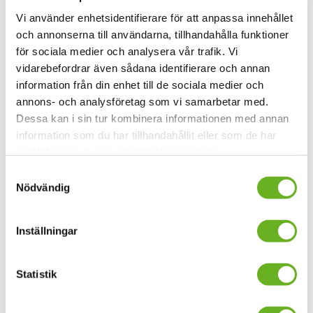
Vi använder enhetsidentifierare för att anpassa innehållet
Läs mer på vår engelska webbplats
och annonserna till användarna, tillhandahålla funktioner
för sociala medier och analysera vår trafik. Vi
vidarebefordrar även sådana identifierare och annan
Information
information från din enhet till de sociala medier och
annons- och analysföretag som vi samarbetar med.
Passerade datum
Dessa kan i sin tur kombinera informationen med annan
2025
onsdag 28 maj, 13.00-16.00
information som du har tillhandahållit eller som de har
samlat in när du har använt deras tjänster.
Pris:
Fri entré, men boka plats.
Samtyckesval
Plats:
Loftet, Teknikringen 35, SKH
Nödvändig
Övrigt:
På engelska
Inställningar
Boka biljett
Statistik
Tillgänglighet