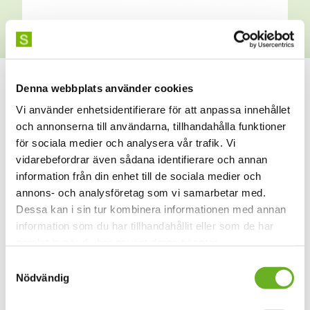
När skärmtiden tagit över och ögonen blivit till kvadrater,
Denna webbplats använder cookies
vilka alternativa vägar finns för animerat berättande? Ett
Vi använder enhetsidentifierare för att anpassa innehållet
undersökande av rörelsefrihet i en rektangulär värld.
och annonserna till användarna, tillhandahålla funktioner
för sociala medier och analysera vår trafik. Vi
vidarebefordrar även sådana identifierare och annan
information från din enhet till de sociala medier och
Anmäl dig till våra
annons- och analysföretag som vi samarbetar med.
nyhetsbrev
Dessa kan i sin tur kombinera informationen med annan
information som du har tillhandahållit eller som de har
samlat in när du har använt deras tjänster.
Samtyckesval
Din mejladress
Nödvändig