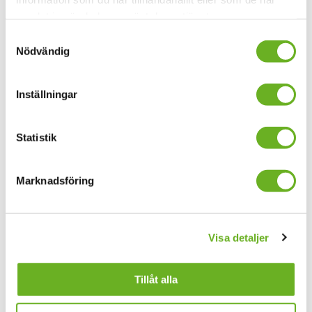
samlat in när du har använt deras tjänster.
Anmäl dig till våra
Samtyckesval
Nödvändig
nyhetsbrev
Inställningar
Din mejladress
Statistik
Marknadsföring
Allmänna nyheter
Forskningsnyheter
Jag godkänner
allmänna villkor
Visa detaljer
Anmäl dig här
Tillåt alla
Hitta folk