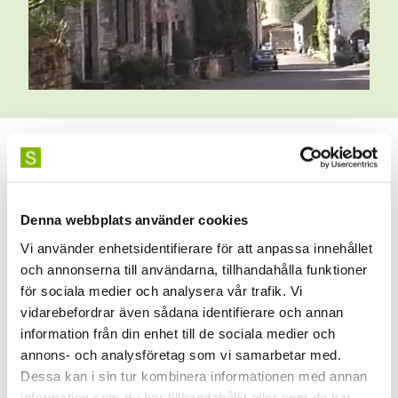
Un Vague Souvenir är en personlig essäfilm där
Alexander Öhrn träder i dialog med arkivmaterial filmat
av hans avlidne far.
Denna webbplats använder cookies
Burgundys landskap blir en plats för minnet: ett lyckligt
Vi använder enhetsidentifierare för att anpassa innehållet
familjeliv som utan förklaring, tog slut. Hans fars röst
och annonserna till användarna, tillhandahålla funktioner
väcker bortglömda minnen och får Alexander att
för sociala medier och analysera vår trafik. Vi
ifrågasätta sina minnen.
vidarebefordrar även sådana identifierare och annan
information från din enhet till de sociala medier och
Filmen är en meditation över vad vi väljer att minnas, vad
annons- och analysföretag som vi samarbetar med.
vi tillåter oss att känna, och de vi berättar.
Dessa kan i sin tur kombinera informationen med annan
information som du har tillhandahållit eller som de har