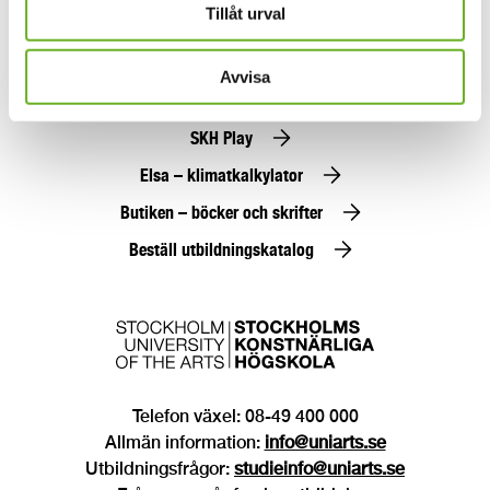
Jobba hos oss
Tillåt urval
Alumn
Avvisa
Press
SKH Play
Elsa – klimatkalkylator
Butiken – böcker och skrifter
Beställ utbildningskatalog
Telefon växel: 08-49 400 000
Allmän information:
info@uniarts.se
Utbildningsfrågor:
studieinfo@uniarts.se