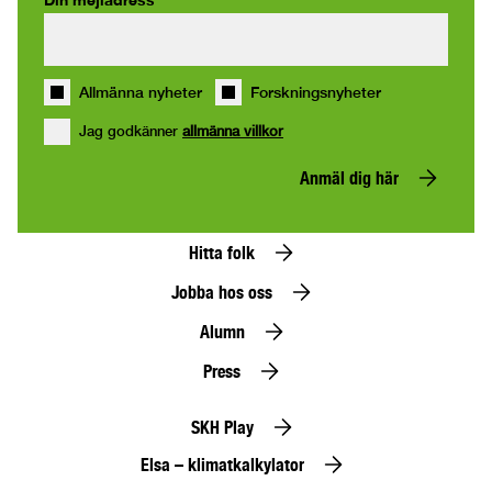
Allmänna nyheter
Forskningsnyheter
Jag godkänner
allmänna villkor
Anmäl dig här
Hitta folk
Jobba hos oss
Alumn
Press
SKH Play
Elsa – klimatkalkylator