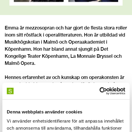
Emma är mezzosopran och har gjort de flesta stora roller
inom sitt röstfack i operalitteraturen. Hon är utbildad vid
Musikhögskolan i Malmö och Operaakademiet i
Köpenhamn. Hon har bland annat sjungit på Det
Kongelige Teater Köpenhamn, La Monnaie Bryssel och
Malmö Opera.
Hennes erfarenhet av och kunskap om operakonsten är
stor och vid sidan av sin sångarkarriär är hon också
utbildad i sångmetodik, pedagogiskt ledarskap och
mental träning. Hon har också arbetat som
utbildningsledare, samarbetsansvarig och mental coach.
Denna webbplats använder cookies
Fredrik är själv utbildad vid SKH (dåvarande
Vi använder enhetsidentifierare för att anpassa innehållet
Operahögskolan) och nu en av Sveriges absolut ledande
och annonserna till användarna, tillhandahålla funktioner