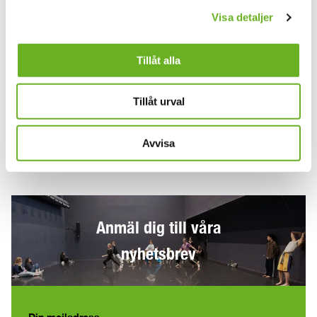
Visa detaljer
Operautbildningar som startar hösten 2023
Kandidatprogram Operasång
Tillåt alla
Magisterprogram Operasång
Magisterprogram Operarepetitör
Tillåt urval
Ansökningsperioden öppnar 1 december.
Avvisa
Fredriks foto: Knut Koivisto
Anmäl dig till våra
nyhetsbrev
Din mejladress