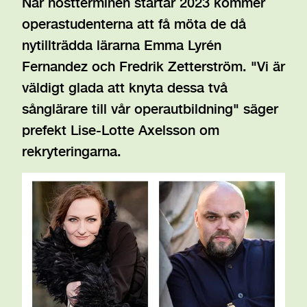
När höstterminen startar 2023 kommer
operastudenterna att få möta de då
nytillträdda lärarna Emma Lyrén
Fernandez och Fredrik Zetterström. "Vi är
väldigt glada att knyta dessa två
sånglärare till vår operautbildning" säger
prefekt Lise-Lotte Axelsson om
rekryteringarna.