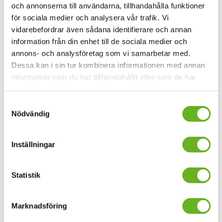
och annonserna till användarna, tillhandahålla funktioner
för sociala medier och analysera vår trafik. Vi
vidarebefordrar även sådana identifierare och annan
information från din enhet till de sociala medier och
annons- och analysföretag som vi samarbetar med.
Dessa kan i sin tur kombinera informationen med annan
information som du har tillhandahållit eller som de har
samlat in när du har använt deras tjänster.
Läs mer om forskningsprojektet på webben
Samtyckesval
Nödvändig
Välkommen till Forskningsveckan på SKH den 21–24
januari 2025!
Vi öppnar dörrarna och bjuder in dig att ta
del av vår forskning.
Inställningar
Statistik
Anmäl dig till våra
nyhetsbrev
Marknadsföring