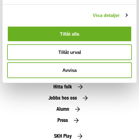
Visa detaljer
Din mejladress
Tillåt alla
Allmänna nyheter
Forskningsnyheter
Tillåt urval
Jag godkänner
allmänna villkor
Anmäl dig här
Avvisa
Hitta folk
Jobba hos oss
Alumn
Press
SKH Play