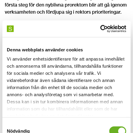
första steg för den nyblivna prorektorn blir att gå igenom
verksamheten och fördjupa sig i rektors prioriteringar.
Han återvänder därmed till ledningen på skolan – i
början av SKH:s existens arbetade han en period som
vicerektor, men kände att han då gjorde mer nytta som
professor när det gällde att skapa gemenskap och enhet
Denna webbplats använder cookies
i den då nyligen sammanslagna skolans arbete.
Vi använder enhetsidentifierare för att anpassa innehållet
och annonserna till användarna, tillhandahålla funktioner
– Något av det mest spännande med SKH är samarbetet
för sociala medier och analysera vår trafik. Vi
över gränserna, mötet mellan de olika disciplinerna,
vidarebefordrar även sådana identifierare och annan
säger Wilhelm Carlsson. Det är något jag verkligen vill
information från din enhet till de sociala medier och
fortsätta jobba med. En annan utmaning är att se till så
annons- och analysföretag som vi samarbetar med.
att forskningen blir en ännu mer integrerad del av SKH:s
Dessa kan i sin tur kombinera informationen med annan
verksamhet, ända ner i grundutbildningen. De här
information som du har tillhandahållit eller som de har
sakerna är fortfarande nya, och vi ska gå vidare och
samlat in när du har använt deras tjänster.
undersöka vilka möjligheter allt det innebär. En annan
Samtyckesval
viktig fråga är hur vi ska göra SKH än mer synligt och
Nödvändig