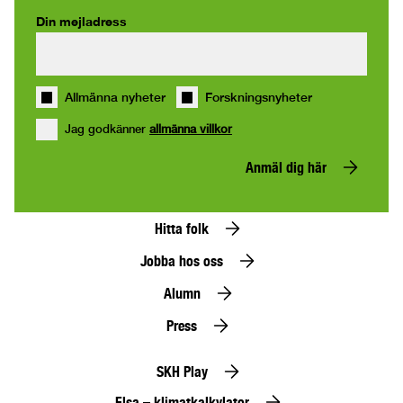
Din mejladress
Allmänna nyheter
Forskningsnyheter
Jag godkänner
allmänna villkor
Anmäl dig här
Hitta folk
Jobba hos oss
Alumn
Press
SKH Play
Elsa – klimatkalkylator