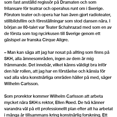
som fast anställd regissör på Dramaten och som
frilansare för teatrar och operahus runt om i Sverige.
Förutom teater och opera har han även gjort radioteater,
stillbildsfilm och föreställningar som stod dansen nära. I
början av 80-talet var Teater Schahrazad med som en av
de första som tog nycirkusen till Sverige genom ett
gästspel av franska Cirque Aligre.
– Man kan säga att jag har nosat på allting som finns på
SKH, alla ämnesområden, ingen av dem är mig
främmande. Det innebär, vilket känns väldigt bra inför
den här rollen, att jag har en förståelse och känsla för
vad alla våra konstnärliga områden håller på med, säger
Wilhelm Carlsson.
Som prorektor kommer Wilhelm Carlsson att arbeta
mycket nära SKH:s rektor, Ellen Røed. De två känner
varandra väl på ett professionellt plan efter att ha arbetat
i många år tillsammans kring konstnärlig forskning. Ett