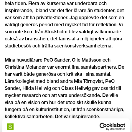
hela tiden. Flera av kurserna var underbara och
inspirerande, ibland var det fler lärare än studenter, det
var som att ha privatlektioner. Jag upplevde det som en
väldigt generös period med mycket tid för reflektion. Vi
som inte kom från Stockholm blev väldigt välkomnade
också av branschen, det fanns alla möjligheter att göra
studiebesök och träffa scenkonstverksamheterna.
Mina huvudlärare PeO Sander, Olle Mattsson och
Christina Molander var enormt fina samtalspartners. De
har varit både generösa och kritiska i sina samtal.
Lärarkollegiet med bland andra Mia Törnqvist, PeO
Sander, Hilda Hellwig och Claes Hellwig gav oss tid till
mycket research och att vara undersökande. De ville
visa på en vision om hur det utopiskt skulle kunna
fungera på en kulturinstitution, utifrån scenkonstnärliga,
kollektiva samarbeten. Det var inspirerande.
Alla som jag hörde av mig till i branschen, till exempel