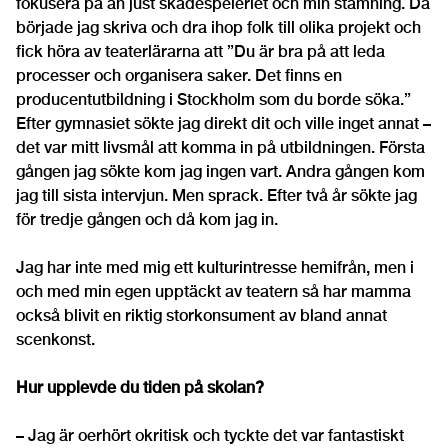
fokusera på än just skådespeleriet och min stamning. Då
började jag skriva och dra ihop folk till olika projekt och
fick höra av teaterlärarna att ”Du är bra på att leda
processer och organisera saker. Det finns en
producentutbildning i Stockholm som du borde söka.”
Efter gymnasiet sökte jag direkt dit och ville inget annat –
det var mitt livsmål att komma in på utbildningen. Första
gången jag sökte kom jag ingen vart. Andra gången kom
jag till sista intervjun. Men sprack. Efter två år sökte jag
för tredje gången och då kom jag in.
Jag har inte med mig ett kulturintresse hemifrån, men i
och med min egen upptäckt av teatern så har mamma
också blivit en riktig storkonsument av bland annat
scenkonst.
Hur upplevde du tiden på skolan?
–
Jag är oerhört okritisk och tyckte det var fantastiskt