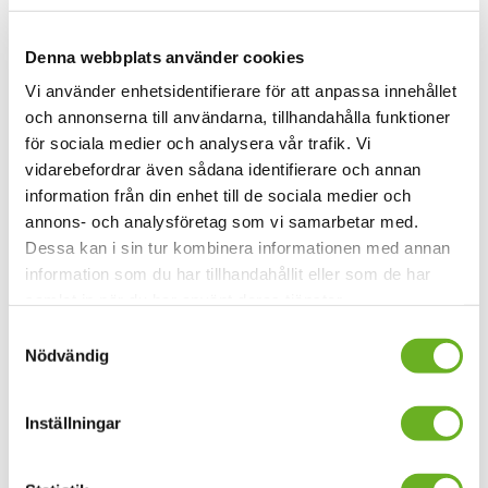
kulturdepartementet, var alltid öppna och
tillmötesgående, vilket var ett tillträde som StDH
Denna webbplats använder cookies
möjliggjorde. Även internationellt har SKH ett fantastiskt
Vi använder enhetsidentifierare för att anpassa innehållet
nätverk med kulturinstitutioner i London, Oslo och Berlin
och annonserna till användarna, tillhandahålla funktioner
med flera. Och mina examensarbeten på
för sociala medier och analysera vår trafik. Vi
GöteborgsOperan och svenska ambassaden i
vidarebefordrar även sådana identifierare och annan
Washington möjliggjordes tack vare StDH – båda blev
information från din enhet till de sociala medier och
senare mina arbetsplatser.
annons- och analysföretag som vi samarbetar med.
Dessa kan i sin tur kombinera informationen med annan
Märkte ni studenter av sammanslagningen av de tre
information som du har tillhandahållit eller som de har
skolorna – i så fall, på vilket sätt?
samlat in när du har använt deras tjänster.
Samtyckesval
– Jag kunde uppfatta en viss missämja bland lärarna och
Nödvändig
ett missnöje med arbetsplatsen. Tuffare arbetsvillkor och
förväntade synergieffekter som uteblev. Å andra sidan
erbjöds valbara kurser där det uppstod överskridande
Inställningar
konstnärliga möjligheter och ett nätverkande. Så visst,
jag förstod att det pågick en omorganisation på skolan,