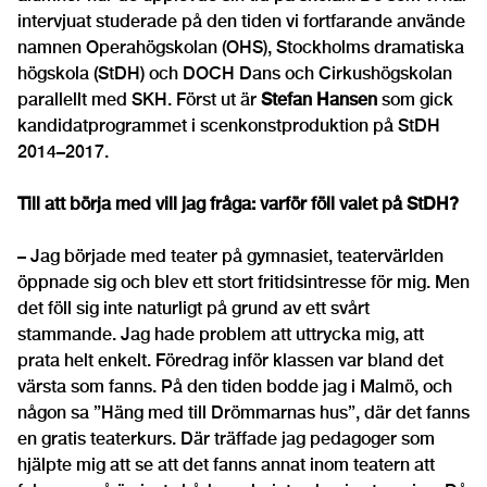
intervjuat studerade på den tiden vi fortfarande använde
namnen Operahögskolan (OHS), Stockholms dramatiska
högskola (StDH) och DOCH Dans och Cirkushögskolan
parallellt med SKH. Först ut är
Stefan Hansen
som gick
kandidatprogrammet i scenkonstproduktion på StDH
2014–2017.
Till att börja med vill jag fråga: varför föll valet på StDH?
– Jag började med teater på gymnasiet, teatervärlden
öppnade sig och blev ett stort fritidsintresse för mig. Men
det föll sig inte naturligt på grund av ett svårt
stammande. Jag hade problem att uttrycka mig, att
prata helt enkelt. Föredrag inför klassen var bland det
värsta som fanns. På den tiden bodde jag i Malmö, och
någon sa ”Häng med till Drömmarnas hus”, där det fanns
en gratis teaterkurs. Där träffade jag pedagoger som
hjälpte mig att se att det fanns annat inom teatern att