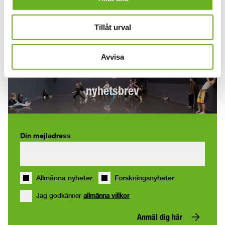
Kontakt:
Heidi Möller,
visjournal@uniarts.se
Tillåt urval
Avvisa
Anmäl dig till våra
nyhetsbrev
Din mejladress
Allmänna nyheter
Forskningsnyheter
Jag godkänner
allmänna villkor
Anmäl dig här