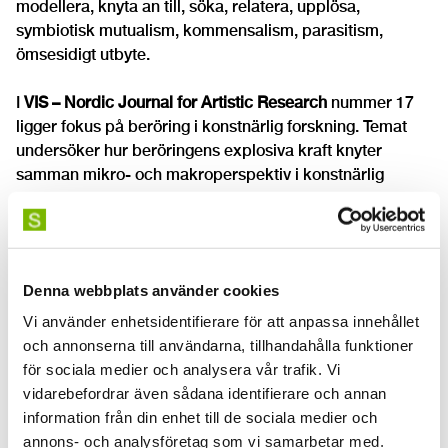
modellera, knyta an till, söka, relatera, upplösa,
symbiotisk mutualism, kommensalism, parasitism,
ömsesidigt utbyte.
I
VIS – Nordic Journal for Artistic Research
nummer 17
ligger fokus på beröring i konstnärlig forskning. Temat
undersöker hur beröringens explosiva kraft knyter
samman mikro- och makroperspektiv i konstnärlig
praktik, och hur alternativa former av beröring kan
möjliggöra nya konstnärliga uttryck. Temat belyser både
relationen mellan konstnär, rörelse och materialitet, samt
kontakten med publiken och andra aktörer.
Denna webbplats använder cookies
Redaktör för numret är
Gunhild Mathea Husvik-
Vi använder enhetsidentifierare för att anpassa innehållet
Olaussen
.
och annonserna till användarna, tillhandahålla funktioner
för sociala medier och analysera vår trafik. Vi
Flerspråkighet uppmuntras och värdesätts. VIS
vidarebefordrar även sådana identifierare och annan
välkomnar konstnärlig forskning där språkvalet har
information från din enhet till de sociala medier och
gjorts med omsorg och där den lösning som bäst gagnar
annons- och analysföretag som vi samarbetar med.