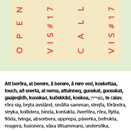
Att beröra, at berøre, å berøre, å røre ved, koskettaa,
touch, að snerta, at nema, attuinneq, guoskat, guosskat,
gaajesjidh, kuoskađ, kuõskkâd, koskea, באַרירן, te čalav
,
röra sig, bryta avstånd, smälta samman, strejfa, förändra,
stryka, kollidera, binda, kontakta, överföra, röra, flytta,
flöda, tvinga, absorbera, upprepa, påverka, befrukta,
reagera, fusionera, växa tillsammans, undersöka,