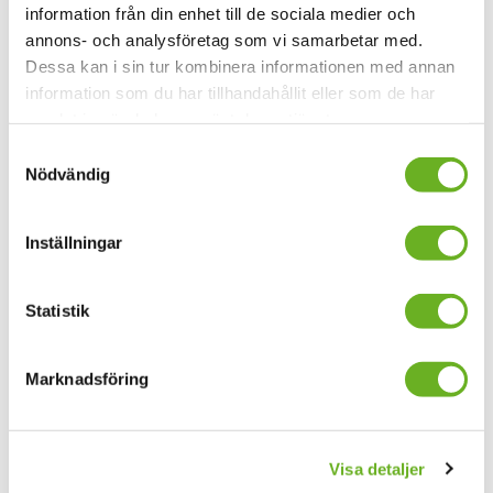
information från din enhet till de sociala medier och
annons- och analysföretag som vi samarbetar med.
Dessa kan i sin tur kombinera informationen med annan
information som du har tillhandahållit eller som de har
samlat in när du har använt deras tjänster.
Samtyckesval
Karin af Klintberg, Carl Tuleus och Lisa Langseth,
Nödvändig
tidigare studenter vid SKH
Inställningar
Statistik
Marknadsföring
Visa detaljer