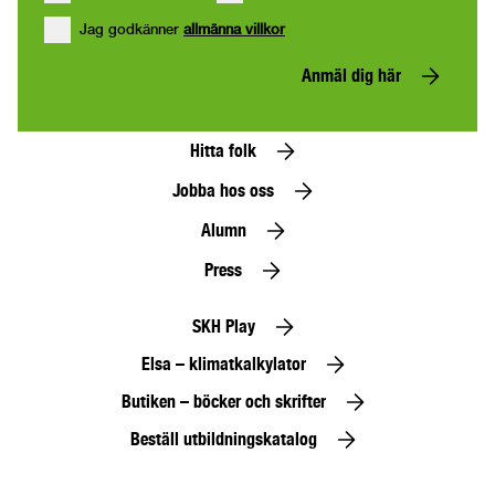
Jag godkänner
allmänna villkor
Anmäl dig här
Hitta folk
Jobba hos oss
Alumn
Press
SKH Play
Elsa – klimatkalkylator
Butiken – böcker och skrifter
Beställ utbildningskatalog