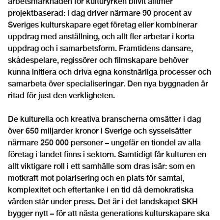
arbetsmarknaden för kulturyrken blivit alltmer
projektbaserad: i dag driver närmare 90 procent av
Sveriges kulturskapare eget företag eller kombinerar
uppdrag med anställning, och allt fler arbetar i korta
uppdrag och i samarbetsform. Framtidens dansare,
skådespelare, regissörer och filmskapare behöver
kunna initiera och driva egna konstnärliga processer och
samarbeta över specialiseringar. Den nya byggnaden är
ritad för just den verkligheten.
De kulturella och kreativa branscherna omsätter i dag
över 650 miljarder kronor i Sverige och sysselsätter
närmare 250 000 personer – ungefär en tiondel av alla
företag i landet finns i sektorn. Samtidigt får kulturen en
allt viktigare roll i ett samhälle som dras isär: som en
motkraft mot polarisering och en plats för samtal,
komplexitet och eftertanke i en tid då demokratiska
värden står under press. Det är i det landskapet SKH
bygger nytt – för att nästa generations kulturskapare ska