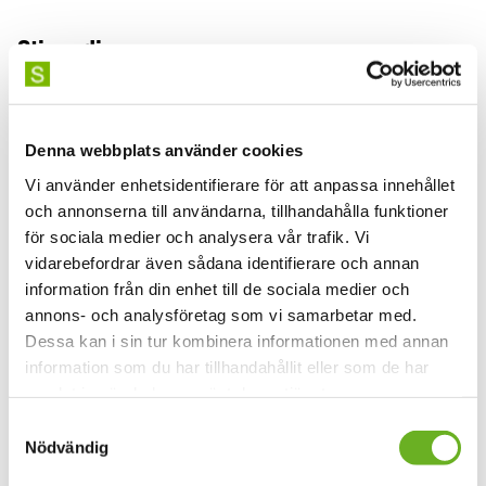
Stipendier
Global Grant
Bibliotekets resurser
Denna webbplats använder cookies
Filmer om bibliotekets resurser
Vi använder enhetsidentifierare för att anpassa innehållet
och annonserna till användarna, tillhandahålla funktioner
för sociala medier och analysera vår trafik. Vi
vidarebefordrar även sådana identifierare och annan
information från din enhet till de sociala medier och
annons- och analysföretag som vi samarbetar med.
Dessa kan i sin tur kombinera informationen med annan
information som du har tillhandahållit eller som de har
samlat in när du har använt deras tjänster.
Samtyckesval
Nödvändig