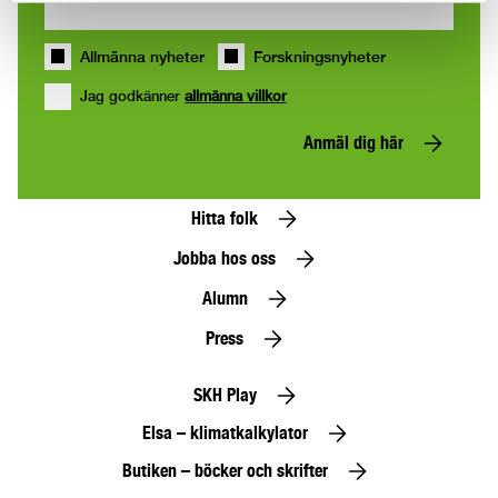
Allmänna nyheter
Forskningsnyheter
Jag godkänner
allmänna villkor
Anmäl dig här
Hitta folk
Jobba hos oss
Alumn
Press
SKH Play
Elsa – klimatkalkylator
Butiken – böcker och skrifter