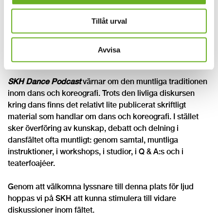
Om masterprogammet NPP
Tillåt urval
SKH Dance Podcast
NPP:s
Audioreflection pod
är den andra upplagan av
Avvisa
SKH Dance Podcast
.
SKH Dance Podcast
värnar om den muntliga traditionen
inom dans och koreografi. Trots den livliga diskursen
kring dans finns det relativt lite publicerat skriftligt
material som handlar om dans och koreografi. I stället
sker överföring av kunskap, debatt och delning i
dansfältet ofta muntligt: genom samtal, muntliga
instruktioner, i workshops, i studior, i Q & A:s och i
teaterfoajéer.
Genom att välkomna lyssnare till denna plats för ljud
hoppas vi på SKH att kunna stimulera till vidare
diskussioner inom fältet.