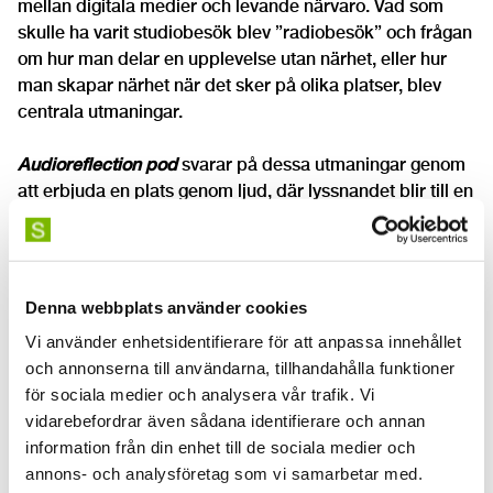
mellan digitala medier och levande närvaro. Vad som
skulle ha varit studiobesök blev ”radiobesök” och frågan
om hur man delar en upplevelse utan närhet, eller hur
man skapar närhet när det sker på olika platser, blev
centrala utmaningar.
Audioreflection pod
svarar på dessa utmaningar genom
att erbjuda en plats genom ljud, där lyssnandet blir till en
konstnärlig handling som delas, som vid beröring, men
delandet sker över gränserna, på den tid och plats som
lyssnaren kan delta.
Denna webbplats använder cookies
Avsnitten har producerats av konstnärerna själva med
Vi använder enhetsidentifierare för att anpassa innehållet
stöd av
Robin Jonsson
.
och annonserna till användarna, tillhandahålla funktioner
för sociala medier och analysera vår trafik. Vi
Intro:
Iris Nikolaou
(komposition gjord av röster/ljud från
vidarebefordrar även sådana identifierare och annan
14 NPP-studenter)
information från din enhet till de sociala medier och
Bild:
Csilla Hódi
annons- och analysföretag som vi samarbetar med.
Klippning:
Robin Jonsson