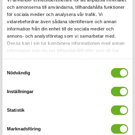
Typ av utbildning
:
Kurs
och annonserna till användarna, tillhandahålla funktioner
Studieperiod
:
9 november 2026–13 december 2026
för sociala medier och analysera vår trafik. Vi
Ansökningsperiod
:
16 mars 2026–15 april 2026
vidarebefordrar även sådana identifierare och annan
Entreprenörskap och affärsutveckling av konstnärlig och
information från din enhet till de sociala medier och
kreativ verksamhet
annons- och analysföretag som vi samarbetar med.
Dessa kan i sin tur kombinera informationen med annan
information som du har tillhandahållit eller som de har
Filmskådespeleri
samlat in när du har använt deras tjänster.
Samtyckesval
30 hp
Nödvändig
Typ av utbildning
:
Kurs
Studieperiod
:
31 augusti 2026–17 januari 2027
Ansökningsperiod
:
16 mars 2026–15 april 2026
Inställningar
Filmskådespeleri
Statistik
Filmskådespeleri II
Marknadsföring