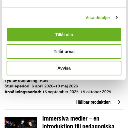
30 hp
Typ av utbildning
:
Kurs
Visa detaljer
Studieperiod
:
19 januari 2026–7 juni 2026
Ansökningsperiod
:
15 september 2025–15 oktober 2025
Tillåt alla
Filmskådespeleri II
Tillåt urval
Hållbar produktion
Avvisa
7,5 hp
Typ av utbildning
:
Kurs
Studieperiod
:
6 april 2026–10 maj 2026
Ansökningsperiod
:
15 september 2025–15 oktober 2025
Hållbar produktion
Immersiva medier – en
introduktion till pedagogiska