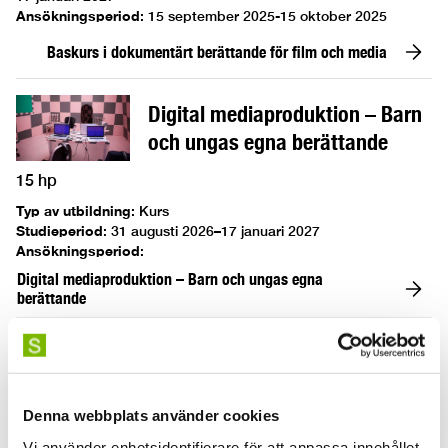
Ansökningsperiod
:
15 september 2025-15 oktober 2025
Baskurs i dokumentärt berättande för film och media
Digital mediaproduktion – Barn
och ungas egna berättande
15 hp
Typ av utbildning
:
Kurs
Studieperiod
:
31 augusti 2026–17 januari 2027
Ansökningsperiod
:
Digital mediaproduktion – Barn och ungas egna
berättande
Entreprenörskap och
affärsutveckling av konstnärlig
och kreativ verksamhet
Denna webbplats använder cookies
7,5 hp
Vi använder enhetsidentifierare för att anpassa innehållet