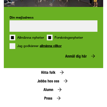
Din mejladress
Allmänna nyheter
Forskningsnyheter
Jag godkänner
allmänna villkor
Anmäl dig här
Hitta folk
Jobba hos oss
Alumn
Press