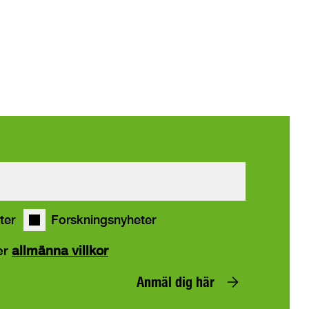
ter
Forskningsnyheter
er
allmänna villkor
Anmäl dig här