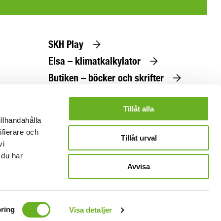
SKH Play
Elsa – klimatkalkylator
Butiken – böcker och skrifter
Beställ utbildningskatalog
Tillåt alla
illhandahålla
ifierare och
Tillåt urval
vi
 du har
Avvisa
ring
Visa detaljer