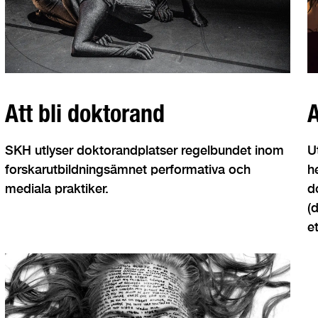
Att bli doktorand
A
SKH utlyser doktorandplatser regelbundet inom
U
forskarutbildningsämnet performativa och
h
mediala praktiker.
d
(
e