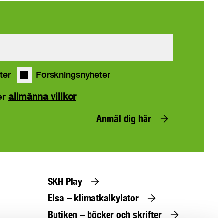
ter
Forskningsnyheter
er
allmänna villkor
Anmäl dig här
SKH Play
Elsa – klimatkalkylator
Butiken – böcker och skrifter