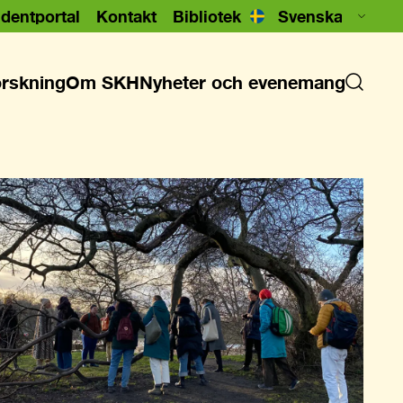
dentportal
Kontakt
Bibliotek
rskning
Om SKH
Nyheter och evenemang