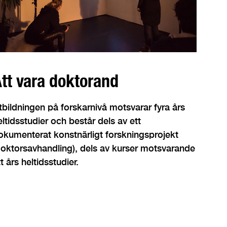
tt vara doktorand
tbildningen på forskarnivå motsvarar fyra års
eltidsstudier och består dels av ett
okumenterat konstnärligt forskningsprojekt
doktorsavhandling), dels av kurser motsvarande
tt års heltidsstudier.