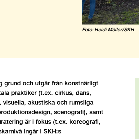
Foto: Heidi Möller/SKH
g grund och utgår från konstnärligt
la praktiker (t.ex. cirkus, dans,
visuella, akustiska och rumsliga
, produktionsdesign, scenografi), samt
atering är i fokus (t.ex. koreografi,
rskarnivå ingår i SKH:s