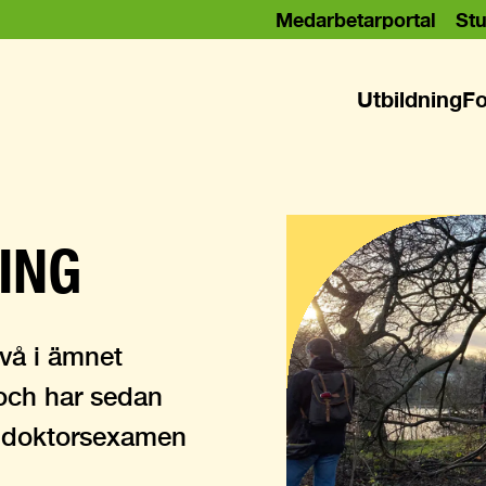
Medarbetarportal
Stu
Utbildning
Fo
ING
ivå i ämnet
 och har sedan
ig doktorsexamen