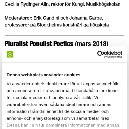
Cecilia Rydinger Alin, rektor för Kungl. Musikhögskolan
Moderatorer: Erik Gandini och Johanna Garpe,
professorer på Stockholms konstnärliga högskola
Pluralist Populist Poetics
(mars 2018)
Medverkande:
Eleanor Bauer, Doctoral Candidate in Choreography
Denna webbplats använder cookies
Kan världen rädda konsten?
(december
Vi använder enhetsidentifierare för att anpassa innehållet
och annonserna till användarna, tillhandahålla funktioner
2017)
för sociala medier och analysera vår trafik. Vi
Medverkande:
vidarebefordrar även sådana identifierare och annan
information från din enhet till de sociala medier och
John-Paul Zaccarini, skribent och lektor i cirkus
annons- och analysföretag som vi samarbetar med.
Pernilla Glaser, författare, lärare i kritiskt tänkande vid
Dessa kan i sin tur kombinera informationen med annan