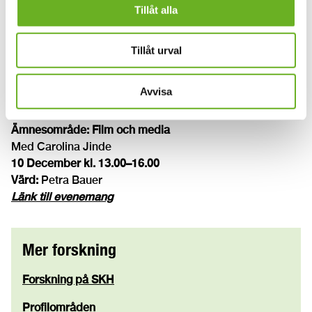
Tillåt alla
Metoder och praktiker, Koncept och komposition
Föreläsning och presentation av Kent Olofsson
Tillåt urval
3 december kl. 13.00–16.00
Värd:
Kent Olofsson, Anne Gry Haugland
Avvisa
Länk till evenemang
Ämnesområde: Film och media
Med Carolina Jinde
10 December kl. 13.00–16.00
Värd:
Petra Bauer
Länk till evenemang
Mer forskning
Forskning på SKH
Profilområden