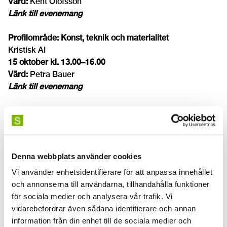
Värd:
Kent Olofsson
Länk till evenemang
Profilområde: Konst, teknik och materialitet
Kristisk AI
15 oktober kl. 13.00–16.00
Värd:
Petra Bauer
Länk till evenemang
I samband med symposiet bodies as institutions as
bodies
Sommarskola
22 oktober kl. 13.00–16.00
Denna webbplats använder cookies
Värd:
Hanna Husberg
Länk till evenemang
Vi använder enhetsidentifierare för att anpassa innehållet
och annonserna till användarna, tillhandahålla funktioner
Kent Olofsson. Akusmatisk musik som praktik, modell
för sociala medier och analysera vår trafik. Vi
och metod inom scenkonsten: ljudspöken, akustiska
vidarebefordrar även sådana identifierare och annan
transformationer och högtalare som aktörer
information från din enhet till de sociala medier och