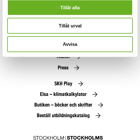
Tillåt alla
Anmäl dig här
Tillåt urval
Hitta folk
Avvisa
Jobba hos oss
Alumn
Press
SKH Play
Elsa – klimatkalkylator
Butiken – böcker och skrifter
Beställ utbildningskatalog