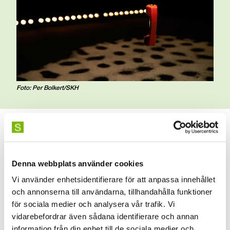
Foto: Per Bolkert/SKH
OFR
Webbplats:
www.ofr.se
Kontakt:
ofr@uniarts.se
Denna webbplats använder cookies
Vi använder enhetsidentifierare för att anpassa innehållet
Saco-S
och annonserna till användarna, tillhandahålla funktioner
för sociala medier och analysera vår trafik. Vi
Webbplats:
www.saco.se/lokala-webbplatser/saco-s
vidarebefordrar även sådana identifierare och annan
Kontakt:
saco-s@uniarts.se
information från din enhet till de sociala medier och