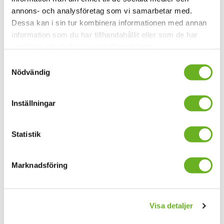
annons- och analysföretag som vi samarbetar med.
SEKO
Dessa kan i sin tur kombinera informationen med annan
Webbplats:
www.seko.se
information som du har tillhandahållit eller som de har
Kontakt: Mattias Kollberg,
samlat in när du har använt deras tjänster.
mattias.kollberg@seko.se
, 010-482 17 59
Samtyckesval
Nödvändig
Anmäl dig till våra
Inställningar
nyhetsbrev
Statistik
Din mejladress
Marknadsföring
Allmänna nyheter
Forskningsnyheter
Visa detaljer
Jag godkänner
allmänna villkor