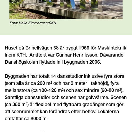
Foto: Helle Zimmerman/SKH
Huset på Brinellvägen 58 är byggt 1966 för Maskinteknik
inom KTH. Arkitekt var Gunnar Henriksson. Dåvarande
Danshögskolan flyttade in i byggnaden 2006.
Byggnaden har totalt 14 dansstudior inklusive fyra stora
(som alla är ca 200 m² och har 9 meter i takhöjd), fyra
mellanstora (ca 100-120 m²) och sex mindre (60-80 m²).
Samtliga dansstudior och scenen har golvvärme. Scenen
(ca 350 m²) är flexibel med flyttbara gradänger som gör
att scenrummet kan förändras efter behov. Lokalerna
omfattar ca 8000 m².