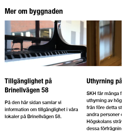
Mer om byggnaden
Tillgänglighet på
Uthyrning på Br
Brinellvägen 58
SKH får många förfr
uthyrning av högskol
På den här sidan samlar vi
från före detta stude
information om tillgänglighet i våra
andra personer och o
lokaler på Brinellvägen 58.
Högskolans strävan 
dessa förfrågningar p