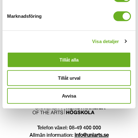
Hitta folk
Jobba hos oss
Marknadsföring
Alumn
Press
Visa detaljer
SKH Play
Elsa – klimatkalkylator
Tillåt alla
Butiken – böcker och skrifter
Tillåt urval
Beställ utbildningskatalog
Avvisa
Telefon växel: 08-49 400 000
Allmän information:
info@uniarts.se