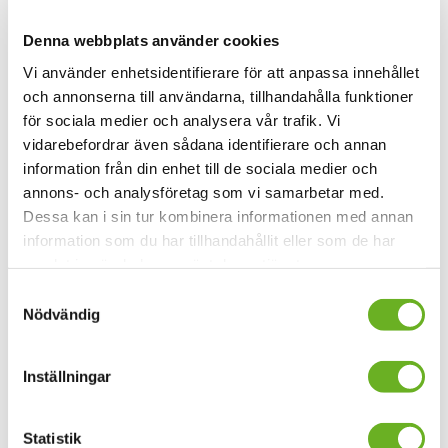
Gå till
startsidan på uniarts.se
.
Denna webbplats använder cookies
Vi använder enhetsidentifierare för att anpassa innehållet
Anmäl dig till våra
och annonserna till användarna, tillhandahålla funktioner
för sociala medier och analysera vår trafik. Vi
nyhetsbrev
vidarebefordrar även sådana identifierare och annan
information från din enhet till de sociala medier och
annons- och analysföretag som vi samarbetar med.
Dessa kan i sin tur kombinera informationen med annan
Din mejladress
information som du har tillhandahållit eller som de har
samlat in när du har använt deras tjänster.
Samtyckesval
Allmänna nyheter
Forskningsnyheter
Nödvändig
Jag godkänner
allmänna villkor
Inställningar
Anmäl dig här
Statistik