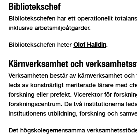
Bibliotekschef
Bibliotekschefen har ett operationellt totalan
inklusive arbetsmiljöåtgärder.
Bibliotekschefen heter
Olof Halldin
.
Kärnverksamhet och verksamhetss
Verksamheten består av kärnverksamhet och
leds av konstnärligt meriterade lärare med c
forskning eller prefekt. Vicerektor för forskn
forskningscentrum. De två institutionerna led
institutionens utbildning, forskning och sam
Det högskolegemensamma verksamhetsstödet ä