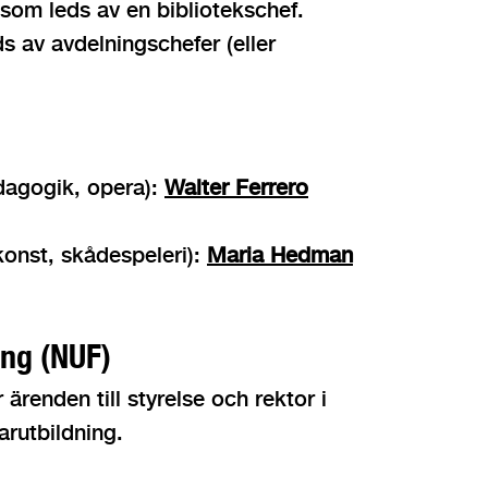
 som leds av en bibliotekschef.
s av avdelningschefer (eller
edagogik, opera):
Walter Ferrero
nkonst, skådespeleri):
Maria Hedman
ing (NUF)
renden till styrelse och rektor i
arutbildning.