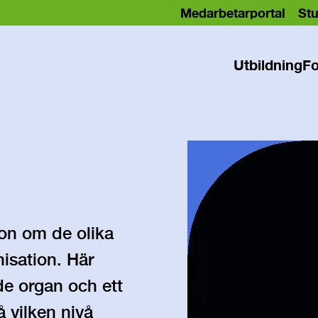
Medarbetarportal
Stu
Utbildning
Fo
ion om de olika
isation. Här
nde organ och ett
 vilken nivå