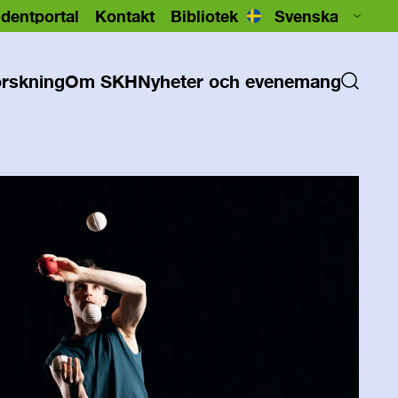
dentportal
Kontakt
Bibliotek
rskning
Om SKH
Nyheter och evenemang