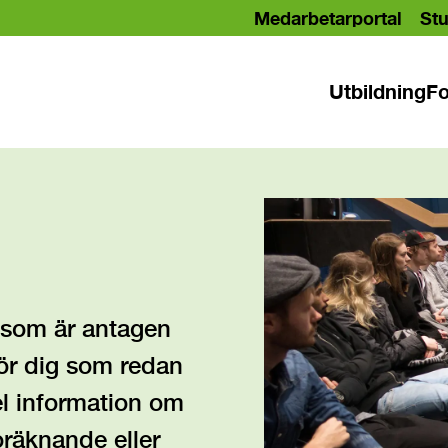
Medarbetarportal
Stu
Utbildning
Fo
g som är antagen
för dig som redan
el information om
doräknande eller