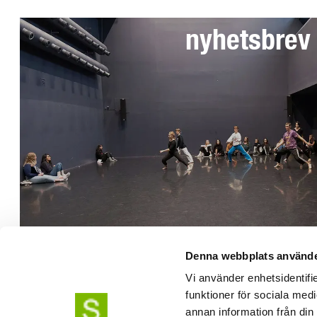
nyhetsbrev
Telefon växel: 08-49 400 000
Allmän information:
info@uniarts.se
Utbildningsfrågor:
studieinfo@uniarts.se
Denna webbplats använde
Frågor om vår forskarutbildning:
phdpositions
Vi använder enhetsidentifie
funktioner för sociala medi
annan information från din