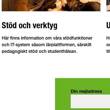
Stöd och verktyg
U
Här finns information om våra stödfunktioner
H
och IT-system såsom lärplattformen, särskilt
o
pedagogiskt stöd och studenthälsan.
t
Din mejladress
våra