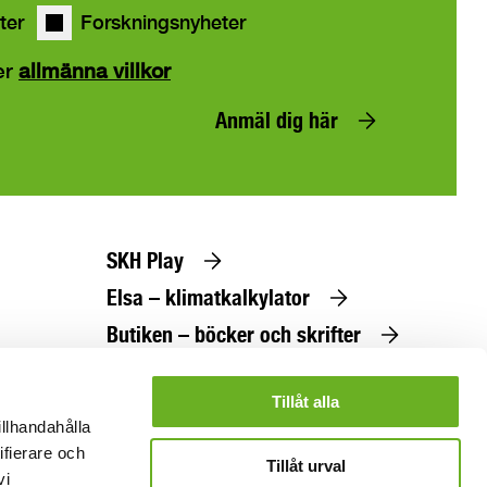
ter
Forskningsnyheter
er
allmänna villkor
Anmäl dig här
SKH Play
Elsa – klimatkalkylator
Butiken – böcker och skrifter
Beställ utbildningskatalog
Tillåt alla
illhandahålla
ifierare och
Tillåt urval
vi