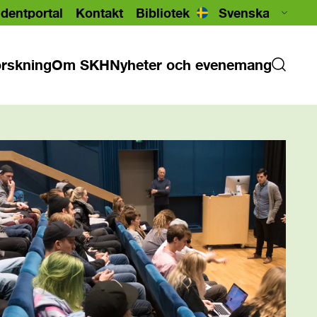
dentportal
Kontakt
Bibliotek
rskning
Om SKH
Nyheter och evenemang