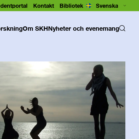
dentportal
Kontakt
Bibliotek
rskning
Om SKH
Nyheter och evenemang