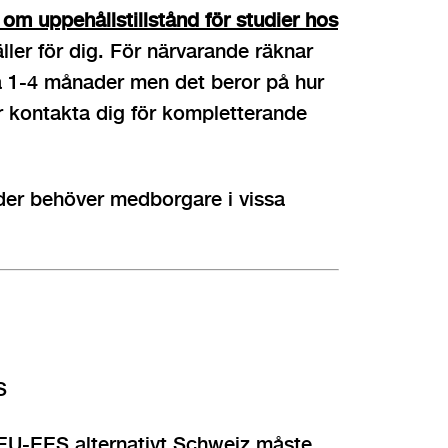
om uppehållstillstånd för studier hos
ller för dig. För närvarande räknar
å 1-4 månader men det beror på hur
r kontakta dig för kompletterande
ader behöver medborgare i vissa
S
 EU-EES alternativt Schweiz måste