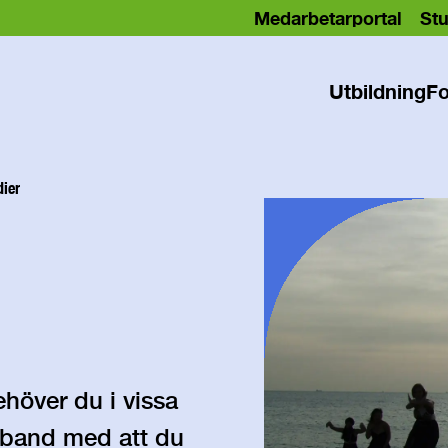
Medarbetarportal
Stu
Utbildning
Fo
dier
höver du i vissa
amband med att du