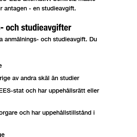
r antagen - en studieavgift.
- och studieavgifter
la anmälnings- och studieavgift. Du
e
rige av andra skäl än studier
EES-stat och har uppehållsrätt eller
rgare och har uppehållstillstånd i
ge