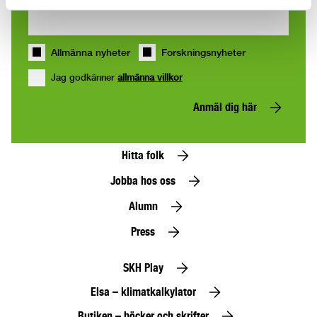
Allmänna nyheter
Forskningsnyheter
Jag godkänner
allmänna villkor
Anmäl dig här
Hitta folk
Jobba hos oss
Alumn
Press
SKH Play
Elsa – klimatkalkylator
Butiken – böcker och skrifter