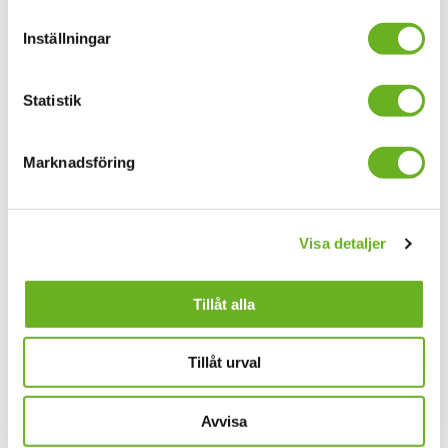
Inställningar
Statistik
Marknadsföring
Utbildningskatalog 2025.pdf
Visa detaljer
Tillåt alla
Anmäl dig till våra
nyhetsbrev
Tillåt urval
Avvisa
Din mejladress