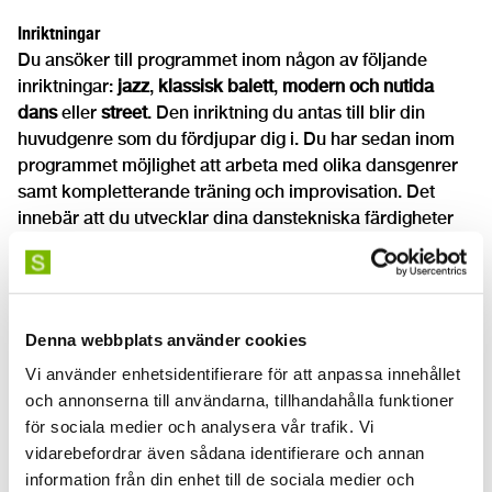
Inriktningar
Du ansöker till programmet inom någon av följande
inriktningar:
jazz
,
klassisk balett
,
modern och nutida
dans
eller
street
. Den inriktning du antas till blir din
huvudgenre som du fördjupar dig i. Du har sedan inom
programmet möjlighet att arbeta med olika dansgenrer
samt kompletterande träning och improvisation. Det
innebär att du utvecklar dina danstekniska färdigheter
och att du arbetar med kroppsliga och estetiska uttryck
som fördjupar din konstnärliga förmåga.
Utbildningsvetenskaplig kärna (UVK)
Denna webbplats använder cookies
Under utbildningen lär du dig även sådant som är
Vi använder enhetsidentifierare för att anpassa innehållet
centralt kopplat till din yrkesroll som lärare. I den
och annonserna till användarna, tillhandahålla funktioner
utbildningsvetenskapliga kärnan (UVK) behandlas
för sociala medier och analysera vår trafik. Vi
undervisning och lärande, etik och värdegrund, det
vidarebefordrar även sådana identifierare och annan
pedagogiska ledarskapet, skolans organisation och
information från din enhet till de sociala medier och
styrdokument, lärarens samhällsuppdrag,