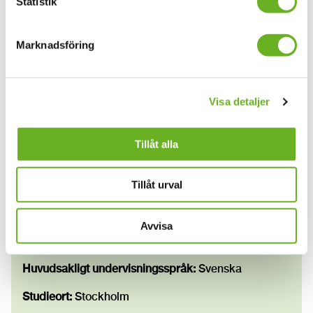
Statistik
Så här söker du
Marknadsföring
Efter sista ansökningsdag
Visa detaljer
Anmälnings- och studieavgifter
Tillåt alla
Information
Tillåt urval
Studieperiod:
Planerad start höstterminen 2027
Avvisa
Utbildningens omfattning:
180 hp
Huvudsakligt undervisningsspråk:
Svenska
Studieort:
Stockholm