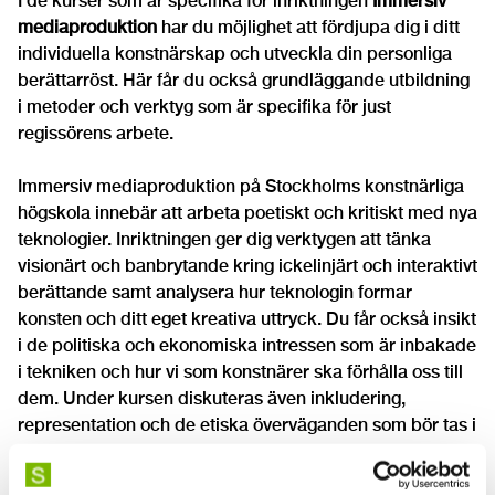
I de kurser som är specifika för inriktningen
Immersiv
mediaproduktion
har du möjlighet att fördjupa dig i ditt
individuella konstnärskap och utveckla din personliga
berättarröst. Här får du också grundläggande utbildning
i metoder och verktyg som är specifika för just
regissörens arbete.
Immersiv mediaproduktion på Stockholms konstnärliga
högskola innebär att arbeta poetiskt och kritiskt med nya
teknologier. Inriktningen ger dig verktygen att tänka
visionärt och banbrytande kring ickelinjärt och interaktivt
berättande samt analysera hur teknologin formar
konsten och ditt eget kreativa uttryck. Du får också insikt
i de politiska och ekonomiska intressen som är inbakade
i tekniken och hur vi som konstnärer ska förhålla oss till
dem. Under kursen diskuteras även inkludering,
representation och de etiska överväganden som bör tas i
beaktande när en utvecklar immersiva upplevelser,
liksom teorier om närvaro och förkroppsligande.