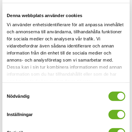
Examensfilmer 2023
Denna webbplats använder cookies
Se utdrag ur SKH-studenternas examensfilmer från
Vi använder enhetsidentifierare för att anpassa innehållet
2023.
och annonserna till användarna, tillhandahålla funktioner
för sociala medier och analysera vår trafik. Vi
vidarebefordrar även sådana identifierare och annan
information från din enhet till de sociala medier och
annons- och analysföretag som vi samarbetar med.
Dessa kan i sin tur kombinera informationen med annan
information som du har tillhandahållit eller som de har
samlat in när du har använt deras tjänster.
Samtyckesval
Läs mer om utbildningen
Nödvändig
Behörighet
Inställningar